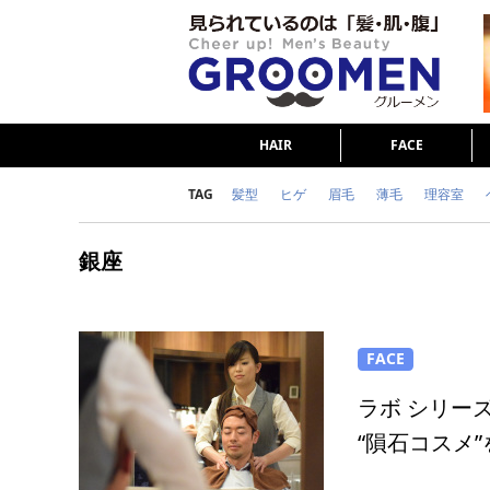
HAIR
FACE
TAG
髪型
ヒゲ
眉毛
薄毛
理容室
女の本音
テストステロン
海外セレブ
銀座
ダイエット
理容室
FACE
ラボ シリー
“隕石コスメ