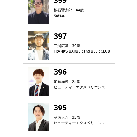
399
根石賢太郎 44歳
SoGoo
397
三浦広基 30歳
FRANK‘S BARBER and BEER CLUB
396
加藤満純 25歳
ビューティーエクスペリエンス
395
草深大介 33歳
ビューティーエクスペリエンス