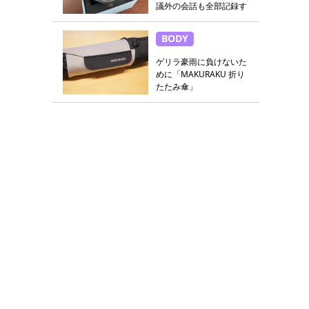
議外の会話も全部記録す
る
BODY
ゲリラ豪雨に負けないた
めに「MAKURAKU 折り
たたみ傘」