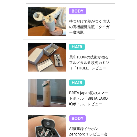
BODY
持つだけで差がつく 大人
の高機能魔法瓶「タイガ
ー魔法瓶」
HAIR
貝印100年の技術が宿る
フルメタル５枚刃カミソ
リ「THOLL」レビュー
HAIR
BRITA Japan初のスマー
トボトル「BRITA LARQ
iQボトル」レビュー
BODY
AI議事録イヤホン
Zenchord 1 レビュー会