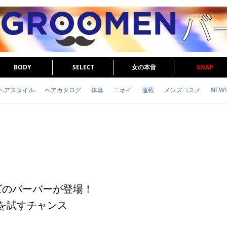
BODY
SELECT
女の本音
SNAP
ヘアスタイル
ヘアカタログ
体臭
ニオイ
連載
メンズコスメ
NEW
眉毛
メタボ
健康
スキンケア
食事
調査結果
トレーニング
ズのバーバーが登場！
”を試すチャンス