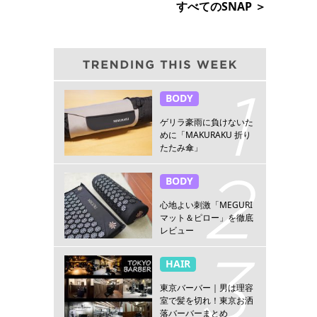
すべてのSNAP ＞
BODY
ゲリラ豪雨に負けないた
めに「MAKURAKU 折り
たたみ傘」
BODY
心地よい刺激「MEGURI
マット＆ピロー」を徹底
レビュー
HAIR
東京バーバー｜男は理容
室で髪を切れ！東京お洒
落バーバーまとめ