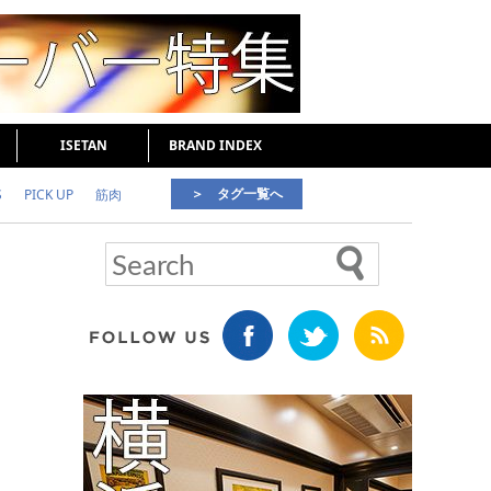
ISETAN
BRAND INDEX
＞ タグ一覧へ
S
PICK UP
筋肉
好印象な男
頭皮ケア