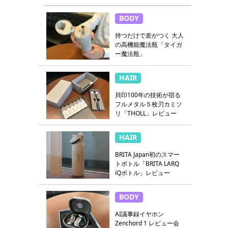
BODY
持つだけで差がつく 大人
の高機能魔法瓶「タイガ
ー魔法瓶」
HAIR
貝印100年の技術が宿る
フルメタル５枚刃カミソ
リ「THOLL」レビュー
HAIR
BRITA Japan初のスマー
トボトル「BRITA LARQ
iQボトル」レビュー
BODY
AI議事録イヤホン
Zenchord 1 レビュー会