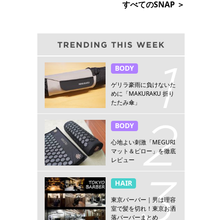
すべてのSNAP ＞
BODY
ゲリラ豪雨に負けないた
めに「MAKURAKU 折り
たたみ傘」
BODY
心地よい刺激「MEGURI
マット＆ピロー」を徹底
レビュー
HAIR
東京バーバー｜男は理容
室で髪を切れ！東京お洒
落バーバーまとめ