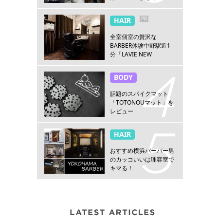
PR
HAIR
全室個室の贅沢な
BARBER体験中野駅近1
分「LAVIE NEW
STANDARD BARBER 中
野」
BODY
話題のスパイクマット
「TOTONOUマット」を
レビュー
HAIR
おすすめ横浜バーバー男
のカッコいいは理容室で
キマる！