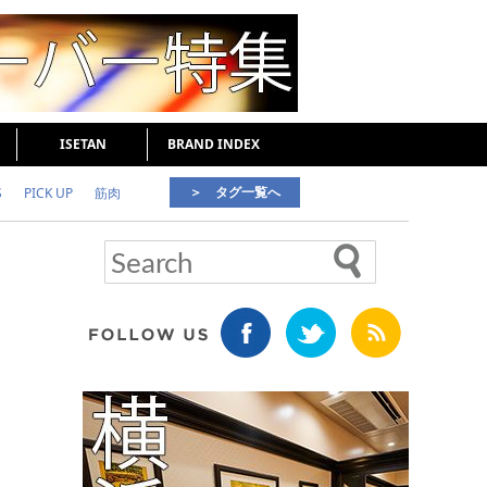
ISETAN
BRAND INDEX
＞ タグ一覧へ
S
PICK UP
筋肉
好印象な男
頭皮ケア