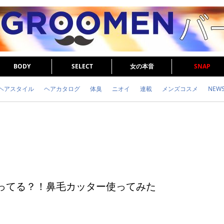
BODY
SELECT
女の本音
SNAP
ヘアスタイル
ヘアカタログ
体臭
ニオイ
連載
メンズコスメ
NEW
眉毛
メタボ
健康
スキンケア
食事
調査結果
トレーニング
で売ってる？！鼻毛カッター使ってみた