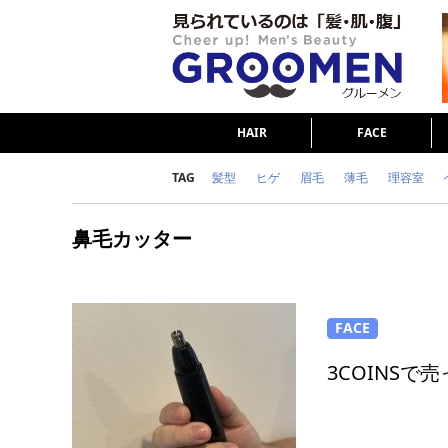
HAIR
FACE
TAG
髪型
ヒゲ
眉毛
薄毛
理容室
女の本音
テストステロン
海外セレブ
鼻毛カッター
ダイエット
理容室
FACE
3COINS