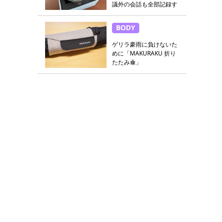
議外の会話も全部記録す
る
BODY
ゲリラ豪雨に負けないた
めに「MAKURAKU 折り
たたみ傘」