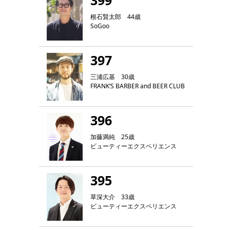
399
根石賢太郎 44歳
SoGoo
397
三浦広基 30歳
FRANK‘S BARBER and BEER CLUB
396
加藤満純 25歳
ビューティーエクスペリエンス
395
草深大介 33歳
ビューティーエクスペリエンス