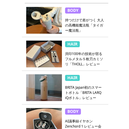
BODY
持つだけで差がつく 大人
の高機能魔法瓶「タイガ
ー魔法瓶」
HAIR
貝印100年の技術が宿る
フルメタル５枚刃カミソ
リ「THOLL」レビュー
HAIR
BRITA Japan初のスマー
トボトル「BRITA LARQ
iQボトル」レビュー
BODY
AI議事録イヤホン
Zenchord 1 レビュー会