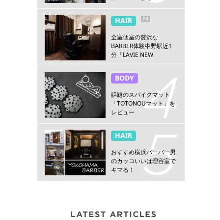
PR
HAIR
全室個室の贅沢な
BARBER体験中野駅近1
分「LAVIE NEW
STANDARD BARBER 中
野」
BODY
話題のスパイクマット
「TOTONOUマット」を
レビュー
HAIR
おすすめ横浜バーバー男
のカッコいいは理容室で
キマる！