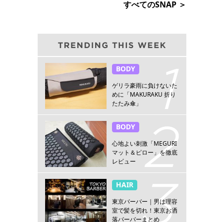
すべてのSNAP ＞
BODY
ゲリラ豪雨に負けないた
めに「MAKURAKU 折り
たたみ傘」
BODY
心地よい刺激「MEGURI
マット＆ピロー」を徹底
レビュー
HAIR
東京バーバー｜男は理容
室で髪を切れ！東京お洒
落バーバーまとめ