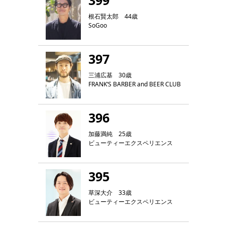
399
根石賢太郎 44歳
SoGoo
397
三浦広基 30歳
FRANK‘S BARBER and BEER CLUB
396
加藤満純 25歳
ビューティーエクスペリエンス
395
草深大介 33歳
ビューティーエクスペリエンス