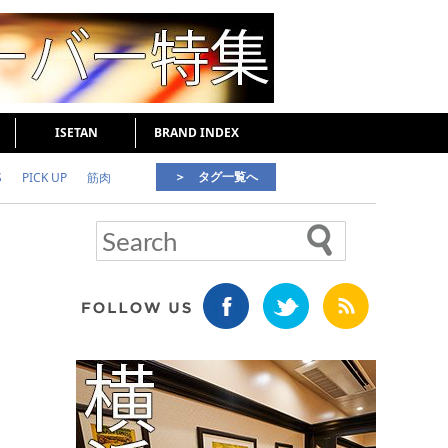
ISETAN
BRAND INDEX
＞ タグ一覧へ
S
PICK UP
筋肉
好印象な男
頭皮ケア