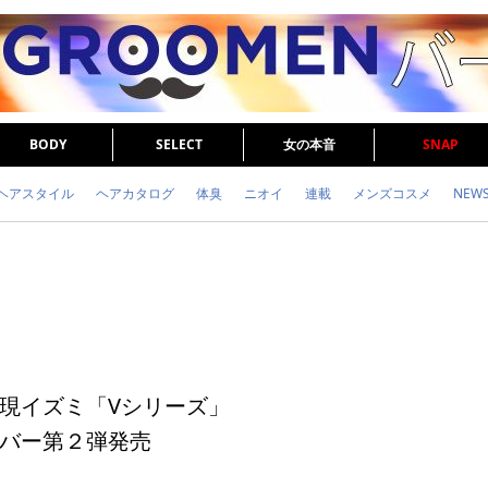
BODY
SELECT
女の本音
SNAP
ヘアスタイル
ヘアカタログ
体臭
ニオイ
連載
メンズコスメ
NEW
眉毛
メタボ
健康
スキンケア
食事
調査結果
トレーニング
現イズミ「Vシリーズ」
バー第２弾発売