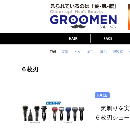
HAIR
FACE
TAG
髪型
ヒゲ
眉毛
薄毛
理容室
女の本音
テストステロン
海外セレブ
６枚刃
ダイエット
理容室
FACE
一気剃りを実
６枚刃シェー