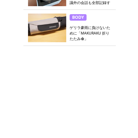
議外の会話も全部記録す
る
BODY
ゲリラ豪雨に負けないた
めに「MAKURAKU 折り
たたみ傘」