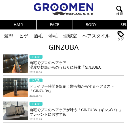
HAIR
FACE
BODY
SE
髪型
ヒゲ
眉毛
薄毛
理容室
ヘアスタイル
GINZUBA
ヘアカタログ
体臭
ニオイ
連載
HAIR
メンズコスメ
NEWS
PICK UP
筋肉
女の本音
自宅でプロのヘアケア
湿度や乾燥からのうねりに特化「GINZUBA」
テストステロン
海外セレブ
眉毛
メタボ
2025.10.30
HAIR
健康
スキンケア
食事
調査結果
ドライヤー時間を短縮！髪も熱から守るヘアミスト
「GINZUBA」
2025.05.15
トレーニング
好印象な男
頭皮ケア
HAIR
自宅でプロのヘアケアが叶う「GINZUBA（ギンズバ）」
ダイエット
理容室
プレゼントにおすすめ
2025.02.05