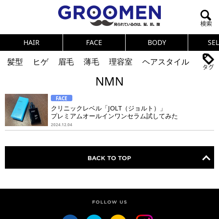
HAIR
FACE
BODY
SE
髪型
ヒゲ
眉毛
薄毛
理容室
ヘアスタイル
NMN
ヘアカタログ
体臭
ニオイ
連載
FACE
メンズコスメ
NEWS
PICK UP
筋肉
女の本音
クリニックレベル「JOLT（ジョルト）」
プレミアムオールインワンセラム試してみた
テストステロン
海外セレブ
眉毛
メタボ
2024.12.04
健康
スキンケア
食事
調査結果
トレーニング
好印象な男
頭皮ケア
ダイエット
理容室