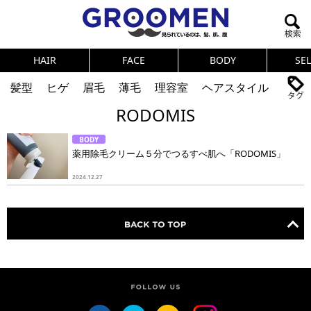
HAIR
FACE
BODY
SE
髪型
ヒゲ
眉毛
薄毛
理容室
ヘアスタイル
RODOMIS
ヘアカタログ
体臭
ニオイ
連載
BODY
メンズコスメ
NEWS
PICK UP
筋肉
女の本音
薬用除毛クリーム５分でつるすべ肌へ「RODOMIS」
テストステロン
海外セレブ
眉毛
メタボ
2024.12.27
健康
スキンケア
食事
調査結果
トレーニング
好印象な男
頭皮ケア
ダイエット
理容室