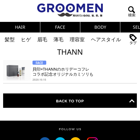
HAIR
FACE
BODY
SE
髪型
ヒゲ
眉毛
薄毛
理容室
ヘアスタイル
THANN
ヘアカタログ
体臭
ニオイ
連載
FACE
メンズコスメ
NEWS
PICK UP
筋肉
女の本音
貝印×THANNのホリデーコフレ
コラボ記念オリジナルカミソリも
テストステロン
海外セレブ
眉毛
メタボ
2020.10.15
健康
スキンケア
食事
調査結果
トレーニング
好印象な男
頭皮ケア
ダイエット
理容室