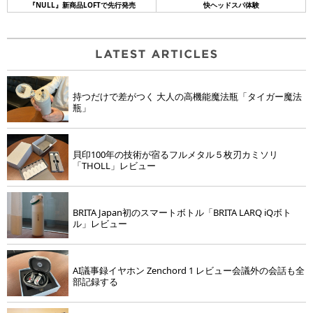
『NULL』新商品LOFTで先行発売
快ヘッドスパ体験
持つだけで差がつく 大人の高機能魔法瓶「タイガー魔法
瓶」
貝印100年の技術が宿るフルメタル５枚刃カミソリ
「THOLL」レビュー
BRITA Japan初のスマートボトル「BRITA LARQ iQボト
ル」レビュー
AI議事録イヤホン Zenchord 1 レビュー会議外の会話も全
部記録する