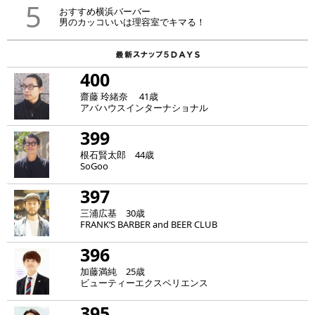
5
おすすめ横浜バーバー
男のカッコいいは理容室でキマる！
400
齋藤 玲緒奈 41歳
アバハウスインターナショナル
399
根石賢太郎 44歳
SoGoo
397
三浦広基 30歳
FRANK‘S BARBER and BEER CLUB
396
加藤満純 25歳
ビューティーエクスペリエンス
395