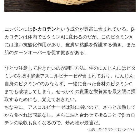
ニンジンには
β-カロテン
という成分が豊富に含まれている。β-
カロテンは体内でビタミンAに変わるのだが、このビタミンA
には強い抗酸化作用があり、皮膚や粘膜を保護する働き、また
肌のターンオーバーを促す働きがある。
ひとつ注意しておきたいのが調理方法。生のにんじんにはビタ
ミンCを壊す酵素アスコルビナーゼが含まれており、にんじん
自身のビタミンCのみならず、一緒に食べた食材のビタミンC
までも破壊してしまう。せっかくの貴重な栄養素を最大限に摂
取するためにも、覚えておきたい。
ちなみに、アスコルビナーゼは熱に弱いので、さっと加熱して
から食べれば問題なし。さらに油と合わせて摂ることでβ-カロ
テンの吸収も良くなるので、炒め物が最適だ。
（出典：ダイヤモンドオンライン）