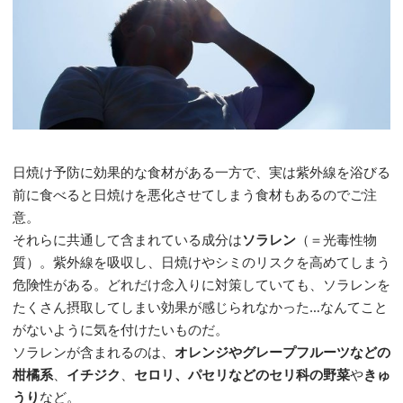
日焼け予防に効果的な食材がある一方で、実は紫外線を浴びる
前に食べると日焼けを悪化させてしまう食材もあるのでご注
意。
それらに共通して含まれている成分は
ソラレン
（＝光毒性物
質）。紫外線を吸収し、日焼けやシミのリスクを高めてしまう
危険性がある。どれだけ念入りに対策していても、ソラレンを
たくさん摂取してしまい効果が感じられなかった…なんてこと
がないように気を付けたいものだ。
ソラレンが含まれるのは、
オレンジやグレープフルーツなどの
柑橘系
、
イチジク
、
セロリ、パセリなどのセリ科の野菜
や
きゅ
うり
など。