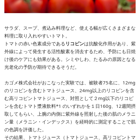
サラダ、スープ、煮込み料理など、使える幅が広くさまざまな
料理に取り入れやすいトマト。
トマトの赤い色素成分である
リコピン
は抗酸化作用があり、紫
外線によって発生する活性酸素を消去するため、予防にも日焼
け後のケアにも効果がある。シミやしわ、たるみの原因となる
光老化の予防が期待できるそうだ。
カゴメ株式会社がおこなった実験では、被験者75名に、12mg
のリコピンを含むトマトジュース、24mg以上のリコピンを含
む高リコピントマトジュース、対照として２mg以下のリコピ
ンを含むトマト漿液飲料*1 のいずれかを１日160g、12週間摂
取してもらい、上腕の内側に紫外線を照射した後の肌のメラニ
ン量（メラニン・インデックス）を経時的に測定することで肌
の色調を評価した。
その結果、トマトジュース（トマトジュース、高リコピントマ