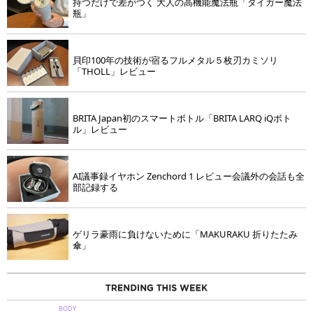
持つだけで差がつく 大人の高機能魔法瓶「タイガー魔法
瓶」
貝印100年の技術が宿るフルメタル５枚刃カミソリ
「THOLL」レビュー
BRITA Japan初のスマートボトル「BRITA LARQ iQボト
ル」レビュー
AI議事録イヤホン Zenchord 1 レビュー会議外の会話も全
部記録する
ゲリラ豪雨に負けないために「MAKURAKU 折りたたみ
傘」
BODY