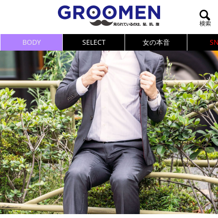
BODY
SELECT
女の本音
S