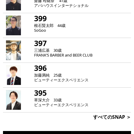
齋藤 玲緒奈 41歳
アバハウスインターナショナル
399
根石賢太郎 44歳
SoGoo
397
三浦広基 30歳
FRANK‘S BARBER and BEER CLUB
396
加藤満純 25歳
ビューティーエクスペリエンス
395
草深大介 33歳
ビューティーエクスペリエンス
すべてのSNAP ＞