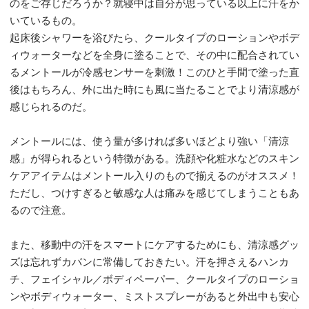
のをご存じだろうか？就寝中は自分が思っている以上に汗をか
いているもの。
起床後シャワーを浴びたら、クールタイプのローションやボデ
ィウォーターなどを全身に塗ることで、その中に配合されてい
るメントールが冷感センサーを刺激！このひと手間で塗った直
後はもちろん、外に出た時にも風に当たることでより清涼感が
感じられるのだ。
メントールには、使う量が多ければ多いほどより強い「清涼
感」が得られるという特徴がある。洗顔や化粧水などのスキン
ケアアイテムはメントール入りのもので揃えるのがオススメ！
ただし、つけすぎると敏感な人は痛みを感じてしまうこともあ
るので注意。
また、移動中の汗をスマートにケアするためにも、清涼感グッ
ズは忘れずカバンに常備しておきたい。汗を押さえるハンカ
チ、フェイシャル／ボディペーパー、クールタイプのローショ
ンやボディウォーター、ミストスプレーがあると外出中も安心