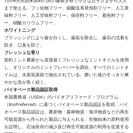
100%天然由来原料のみの歯磨き粉で小さなお子さまから大人
まで使える。フッ化物フリー、硫酸塩系発泡剤フリー、人工香
味料フリー、人工甘味料フリー、保存料フリー、着色料フリ
ー、硝酸カリウムフリー。
ホワイトニング
ブラッシングにより歯を白くし、歯垢を除去し、歯石の沈着を
防ぎ、口臭を防ぐ。
フレッシュな香り
契約ミント農家から直接届くフレッシュなミントオイルを使用
し、オリジナルのミントフレーバーを調合。すべてのミントオ
イルは、水蒸気蒸留で抽出されている。磨いた後のすっきり爽
やかな息が長く続く。
バイオベース製品認証取得
米国農務省（USDA）のバイオプリファード・プログラム
（BioPreferred）に基づくバイオベース製品認証を取得。バイ
オベース製品認証は、農産物・森林物資・海洋物資などの再生
可能資源から作られた製品に与えられる、生物由来の原料使用
を証明し、石油依存の減少及び再生可能資源の利用を促進する