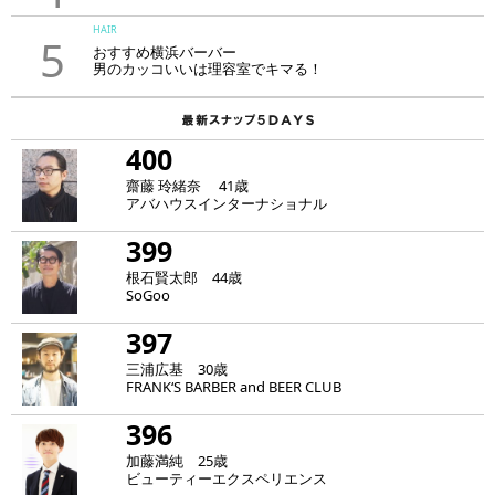
HAIR
5
おすすめ横浜バーバー
男のカッコいいは理容室でキマる！
400
齋藤 玲緒奈 41歳
アバハウスインターナショナル
399
根石賢太郎 44歳
SoGoo
397
三浦広基 30歳
FRANK‘S BARBER and BEER CLUB
396
加藤満純 25歳
ビューティーエクスペリエンス