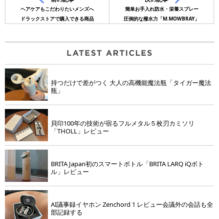
ヘアケアもこだわりたいメンズへ
簡単お手入れ防水・栄養スプレー
ドラックストアで購入できる商品
圧倒的な撥水力「M.MOWBRAY」
持つだけで差がつく 大人の高機能魔法瓶「タイガー魔法
瓶」
貝印100年の技術が宿るフルメタル５枚刃カミソリ
「THOLL」レビュー
BRITA Japan初のスマートボトル「BRITA LARQ iQボト
ル」レビュー
AI議事録イヤホン Zenchord 1 レビュー会議外の会話も全
部記録する