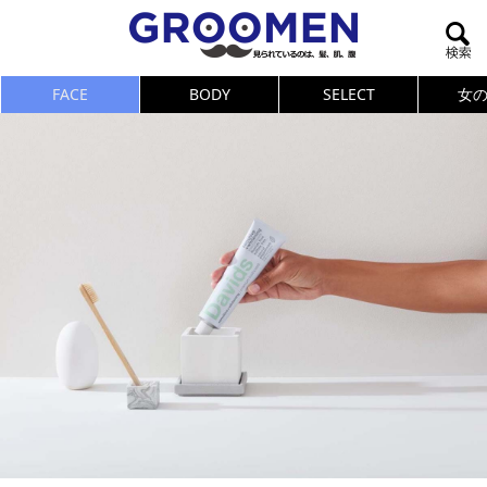
FACE
BODY
SELECT
女