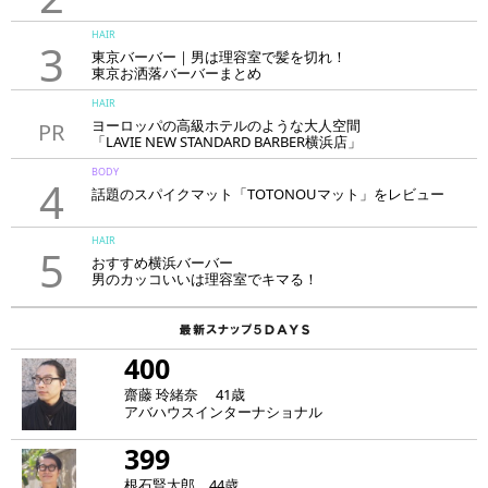
HAIR
3
東京バーバー｜男は理容室で髪を切れ！
東京お洒落バーバーまとめ
HAIR
ヨーロッパの高級ホテルのような大人空間
PR
「LAVIE NEW STANDARD BARBER横浜店」
BODY
4
話題のスパイクマット「TOTONOUマット」をレビュー
HAIR
5
おすすめ横浜バーバー
男のカッコいいは理容室でキマる！
400
齋藤 玲緒奈 41歳
アバハウスインターナショナル
399
根石賢太郎 44歳