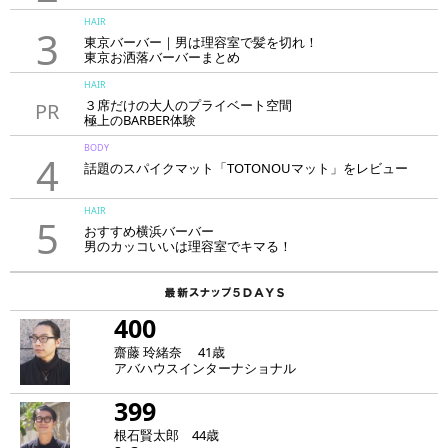
HAIR
3
東京バーバー｜男は理容室で髪を切れ！
東京お洒落バーバーまとめ
HAIR
３席だけの大人のプライベート空間
PR
極上のBARBER体験
「LAVIE NEW STANDARD BARBER HANARE新宿店」
BODY
4
話題のスパイクマット「TOTONOUマット」をレビュー
HAIR
5
おすすめ横浜バーバー
男のカッコいいは理容室でキマる！
400
齋藤 玲緒奈 41歳
アバハウスインターナショナル
399
根石賢太郎 44歳