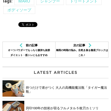
Tags
:
MARO
シャンプー
トリートメント
ボディソープ
前の記事
次の記事
オーツパウダーでもっちり腹持ち抜群
梅雨の時期の悩み。生乾き臭を徹底ブロックは
ダイエット・筋トレにもおすすめ
これ！
持つだけで差がつく 大人の高機能魔法瓶「タイガー魔法
瓶」
貝印100年の技術が宿るフルメタル５枚刃カミソリ