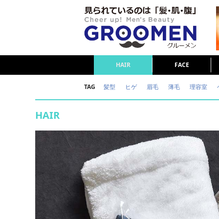
HAIR
FACE
TAG
髪型
ヒゲ
眉毛
薄毛
理容室
女の本音
テストステロン
海外セレブ
HAIR
ダイエット
理容室