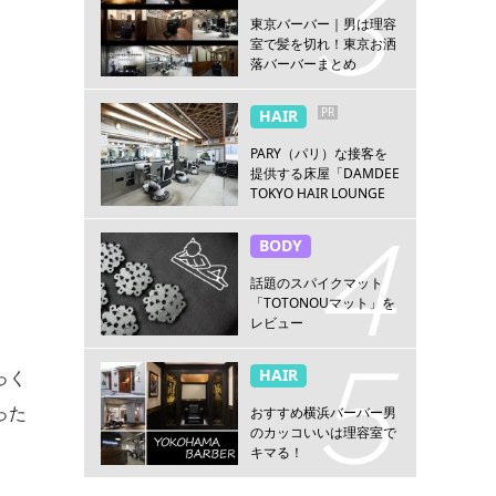
東京バーバー｜男は理容
室で髪を切れ！東京お洒
落バーバーまとめ
PR
HAIR
PARY（パリ）な接客を
提供する床屋「DAMDEE
TOKYO HAIR LOUNGE
新宿店」
BODY
話題のスパイクマット
「TOTONOUマット」を
レビュー
HAIR
っく
った
おすすめ横浜バーバー男
のカッコいいは理容室で
キマる！