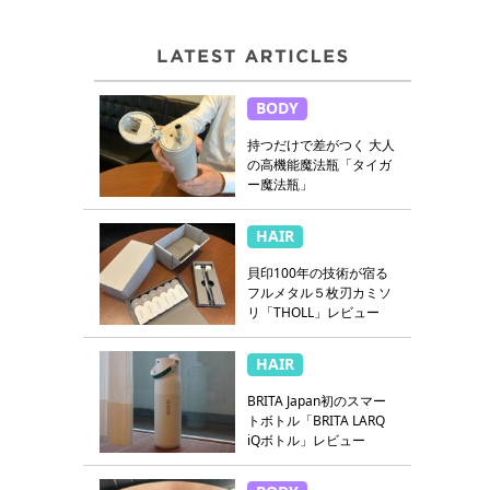
BODY
持つだけで差がつく 大人
の高機能魔法瓶「タイガ
ー魔法瓶」
HAIR
貝印100年の技術が宿る
フルメタル５枚刃カミソ
リ「THOLL」レビュー
HAIR
BRITA Japan初のスマー
トボトル「BRITA LARQ
iQボトル」レビュー