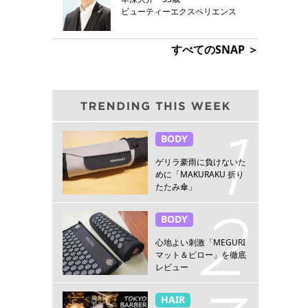
ビューティーエクスペリエンス
すべてのSNAP ＞
BODY
ゲリラ豪雨に負けないた
めに「MAKURAKU 折り
たたみ傘」
BODY
心地よい刺激「MEGURI
マット＆ピロー」を徹底
レビュー
HAIR