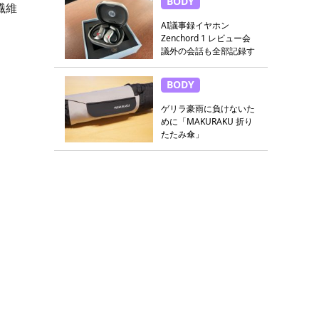
BODY
繊維
AI議事録イヤホン
Zenchord 1 レビュー会
議外の会話も全部記録す
る
BODY
ゲリラ豪雨に負けないた
めに「MAKURAKU 折り
たたみ傘」