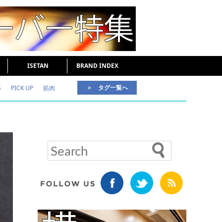
ISETAN
BRAND INDEX
＞ タグ一覧へ
S
PICK UP
筋肉
好印象な男
頭皮ケア