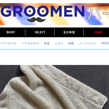
BODY
SELECT
女の本音
SNAP
ヘアスタイル
ヘアカタログ
体臭
ニオイ
連載
メンズコスメ
NEW
眉毛
メタボ
健康
スキンケア
食事
調査結果
トレーニング