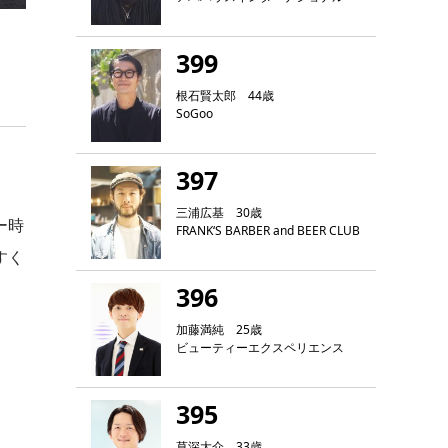
399
根石賢太郎 44歳
SoGoo
397
三浦広基 30歳
ー時
FRANK‘S BARBER and BEER CLUB
すく
396
加藤満純 25歳
ビューティーエクスペリエンス
395
草深大介 33歳