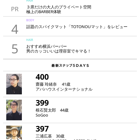
HAIR
３席だけの大人のプライベート空間
PR
極上のBARBER体験
「LAVIE NEW STANDARD BARBER HANARE新宿店」
BODY
4
話題のスパイクマット「TOTONOUマット」をレビュー
HAIR
5
おすすめ横浜バーバー
男のカッコいいは理容室でキマる！
400
齋藤 玲緒奈 41歳
アバハウスインターナショナル
399
根石賢太郎 44歳
SoGoo
397
三浦広基 30歳