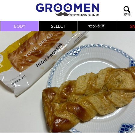
BODY
SELECT
女の本音
S