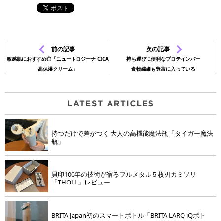
前の記事
次の記事
敏感肌におすすめ◎「ニュートロジーナ CICA
持ち運びに便利なプロテインバー
高保湿クリーム」
食物繊維も豊富に入っている
持つだけで差がつく 大人の高機能魔法瓶「タイガー魔法
瓶」
貝印100年の技術が宿るフルメタル５枚刃カミソリ
「THOLL」レビュー
BRITA Japan初のスマートボトル「BRITA LARQ iQボト