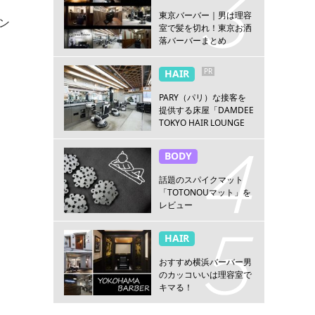
東京バーバー｜男は理容
ン
室で髪を切れ！東京お洒
落バーバーまとめ
PR
HAIR
PARY（パリ）な接客を
提供する床屋「DAMDEE
TOKYO HAIR LOUNGE
新宿店」
BODY
話題のスパイクマット
「TOTONOUマット」を
レビュー
HAIR
おすすめ横浜バーバー男
のカッコいいは理容室で
キマる！