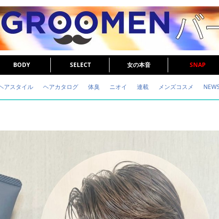
BODY
SELECT
女の本音
SNAP
ヘアスタイル
ヘアカタログ
体臭
ニオイ
連載
メンズコスメ
NEW
眉毛
メタボ
健康
スキンケア
食事
調査結果
トレーニング