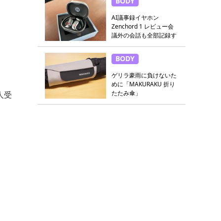
BODY
AI議事録イヤホン
Zenchord 1 レビュー会
議外の会話も全部記録す
る
BODY
ゲリラ豪雨に負けないた
めに「MAKURAKU 折り
たたみ傘」
人受