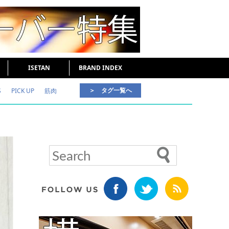
ISETAN
BRAND INDEX
＞ タグ一覧へ
S
PICK UP
筋肉
好印象な男
頭皮ケア