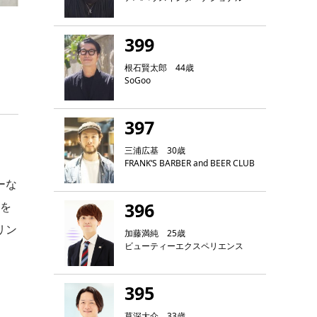
399
根石賢太郎 44歳
SoGoo
397
三浦広基 30歳
FRANK‘S BARBER and BEER CLUB
ーな
396
」を
リン
加藤満純 25歳
ビューティーエクスペリエンス
395
草深大介 33歳