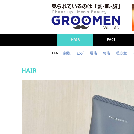
HAIR
FACE
TAG
髪型
ヒゲ
眉毛
薄毛
理容室
女の本音
テストステロン
海外セレブ
HAIR
ダイエット
理容室