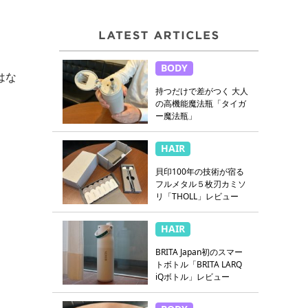
BODY
はな
持つだけで差がつく 大人
の高機能魔法瓶「タイガ
ー魔法瓶」
HAIR
貝印100年の技術が宿る
フルメタル５枚刃カミソ
リ「THOLL」レビュー
HAIR
BRITA Japan初のスマー
トボトル「BRITA LARQ
iQボトル」レビュー