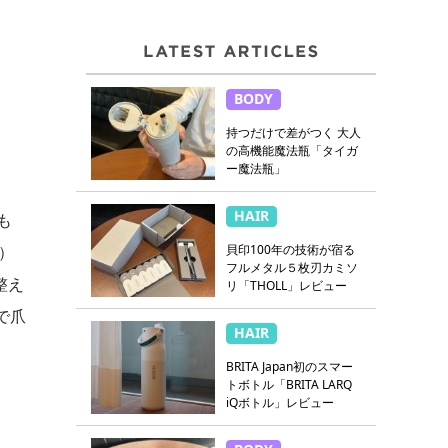
BODY
持つだけで差がつく 大人
の高機能魔法瓶「タイガ
ー魔法瓶」
HAIR
も
）
貝印100年の技術が宿る
フルメタル５枚刃カミソ
整え
リ「THOLL」レビュー
で爪
HAIR
BRITA Japan初のスマー
トボトル「BRITA LARQ
iQボトル」レビュー