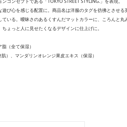
セプトである「TOKYO STREET STYLING.」を表現。
ような遊び心を感じる配置に。商品名は洋服のタグを彷彿とさせる
している。曖昧さのあるくすんだマットカラーに、ころんと丸
、ちょっと人に見せたくなるデザインに仕上げに。
ア脂（全て保湿）
（整肌）、マンダリンオレンジ果皮エキス（保湿）