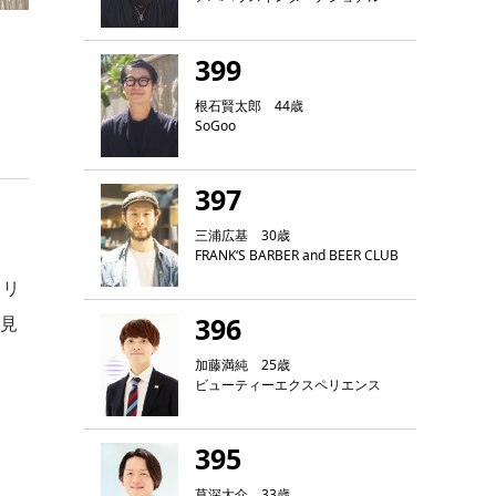
399
根石賢太郎 44歳
SoGoo
397
三浦広基 30歳
FRANK‘S BARBER and BEER CLUB
クリ
396
に見
加藤満純 25歳
ビューティーエクスペリエンス
395
草深大介 33歳