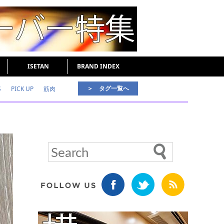
ISETAN
BRAND INDEX
＞ タグ一覧へ
S
PICK UP
筋肉
好印象な男
頭皮ケア