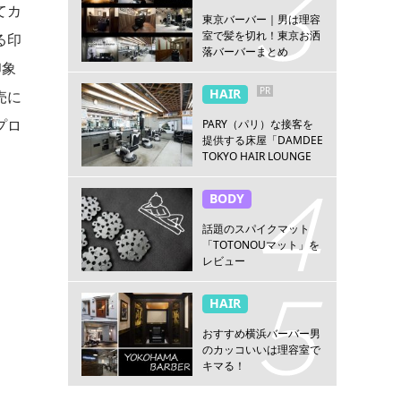
てカ
東京バーバー｜男は理容
室で髪を切れ！東京お洒
る印
落バーバーまとめ
印象
PR
HAIR
売に
プロ
PARY（パリ）な接客を
提供する床屋「DAMDEE
TOKYO HAIR LOUNGE
新宿店」
BODY
話題のスパイクマット
「TOTONOUマット」を
レビュー
HAIR
おすすめ横浜バーバー男
のカッコいいは理容室で
キマる！