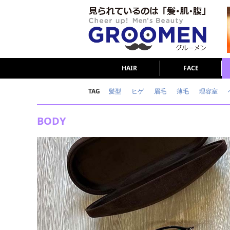
HAIR
FACE
TAG
髪型
ヒゲ
眉毛
薄毛
理容室
女の本音
テストステロン
海外セレブ
BODY
ダイエット
理容室