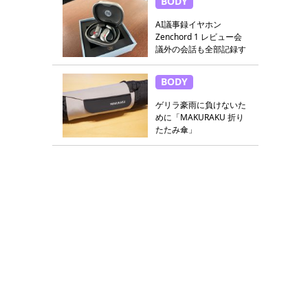
BODY
AI議事録イヤホン
Zenchord 1 レビュー会
議外の会話も全部記録す
る
BODY
ゲリラ豪雨に負けないた
めに「MAKURAKU 折り
たたみ傘」