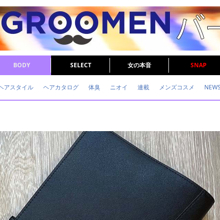
BODY
SELECT
女の本音
SNAP
ヘアスタイル
ヘアカタログ
体臭
ニオイ
連載
メンズコスメ
NEW
眉毛
メタボ
健康
スキンケア
食事
調査結果
トレーニング