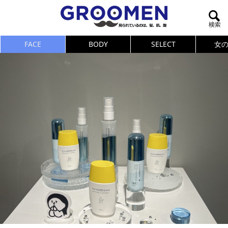
FACE
BODY
SELECT
女