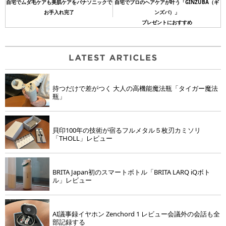
自宅でムダ毛ケアも美肌ケアをパナソニックで
自宅でプロのヘアケアが叶う「GINZUBA（ギ
お手入れ完了
ンズバ）」
プレゼントにおすすめ
持つだけで差がつく 大人の高機能魔法瓶「タイガー魔法
瓶」
貝印100年の技術が宿るフルメタル５枚刃カミソリ
「THOLL」レビュー
BRITA Japan初のスマートボトル「BRITA LARQ iQボト
ル」レビュー
AI議事録イヤホン Zenchord 1 レビュー会議外の会話も全
部記録する