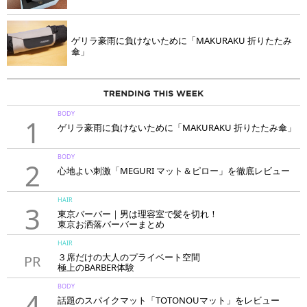
ゲリラ豪雨に負けないために「MAKURAKU 折りたたみ
傘」
BODY
1
ゲリラ豪雨に負けないために「MAKURAKU 折りたたみ傘」
BODY
2
心地よい刺激「MEGURI マット＆ピロー」を徹底レビュー
HAIR
3
東京バーバー｜男は理容室で髪を切れ！
東京お洒落バーバーまとめ
HAIR
３席だけの大人のプライベート空間
PR
極上のBARBER体験
「LAVIE NEW STANDARD BARBER HANARE新宿店」
BODY
4
話題のスパイクマット「TOTONOUマット」をレビュー