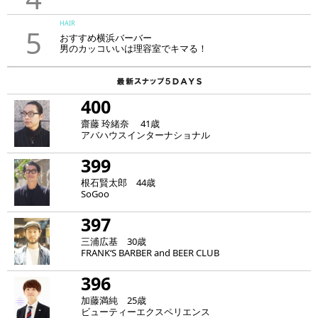
HAIR
5
おすすめ横浜バーバー
男のカッコいいは理容室でキマる！
400
齋藤 玲緒奈 41歳
アバハウスインターナショナル
399
根石賢太郎 44歳
SoGoo
397
三浦広基 30歳
FRANK‘S BARBER and BEER CLUB
396
加藤満純 25歳
ビューティーエクスペリエンス