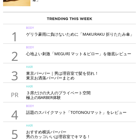
BODY
1
ゲリラ豪雨に負けないために「MAKURAKU 折りたたみ傘」
BODY
2
心地よい刺激「MEGURI マット＆ピロー」を徹底レビュー
HAIR
3
東京バーバー｜男は理容室で髪を切れ！
東京お洒落バーバーまとめ
HAIR
３席だけの大人のプライベート空間
PR
極上のBARBER体験
「LAVIE NEW STANDARD BARBER HANARE新宿店」
BODY
4
話題のスパイクマット「TOTONOUマット」をレビュー
HAIR
5
おすすめ横浜バーバー
男のカッコいいは理容室でキマる！