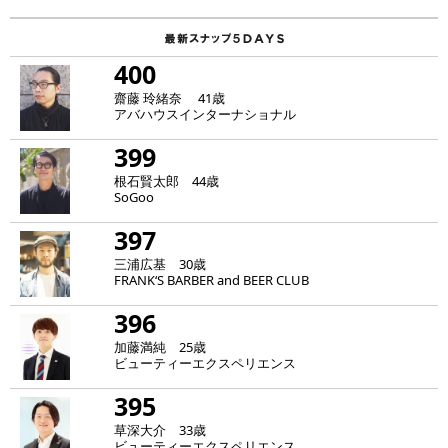
400
齋藤 玲緒奈 41歳
アバハウスインターナショナル
399
根石賢太郎 44歳
SoGoo
397
三浦広基 30歳
FRANK‘S BARBER and BEER CLUB
396
加藤満純 25歳
ビューティーエクスペリエンス
395
草深大介 33歳
ビューティーエクスペリエンス