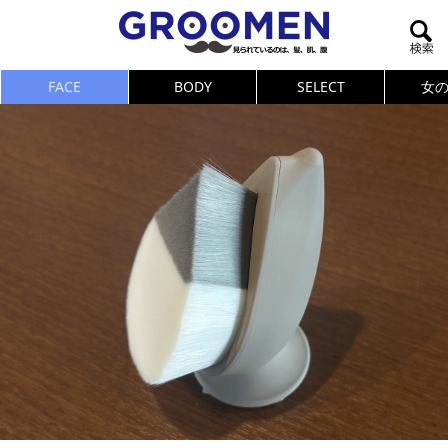
FACE
BODY
SELECT
女