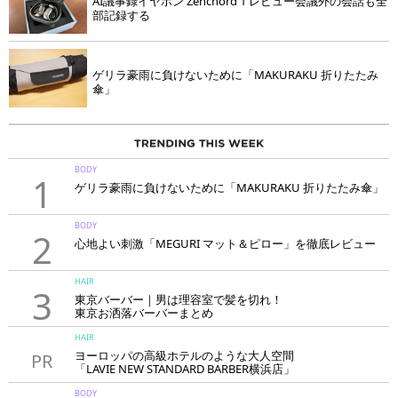
AI議事録イヤホン Zenchord 1 レビュー会議外の会話も全
部記録する
ゲリラ豪雨に負けないために「MAKURAKU 折りたたみ
傘」
BODY
1
ゲリラ豪雨に負けないために「MAKURAKU 折りたたみ傘」
BODY
2
心地よい刺激「MEGURI マット＆ピロー」を徹底レビュー
HAIR
3
東京バーバー｜男は理容室で髪を切れ！
東京お洒落バーバーまとめ
HAIR
ヨーロッパの高級ホテルのような大人空間
PR
「LAVIE NEW STANDARD BARBER横浜店」
BODY