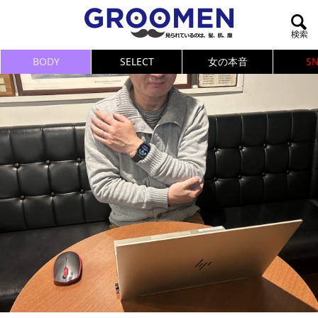
BODY
SELECT
女の本音
S