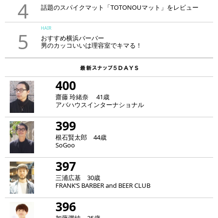
4
話題のスパイクマット「TOTONOUマット」をレビュー
HAIR
5
おすすめ横浜バーバー
男のカッコいいは理容室でキマる！
400
齋藤 玲緒奈 41歳
アバハウスインターナショナル
399
根石賢太郎 44歳
SoGoo
397
三浦広基 30歳
FRANK‘S BARBER and BEER CLUB
396