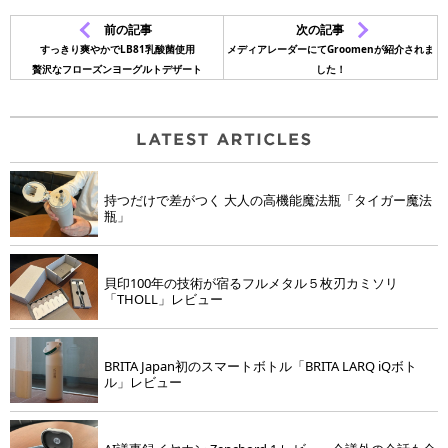
前の記事
次の記事
すっきり爽やかでLB81乳酸菌使用
メディアレーダーにてGroomenが紹介されま
贅沢なフローズンヨーグルトデザート
した！
持つだけで差がつく 大人の高機能魔法瓶「タイガー魔法
瓶」
貝印100年の技術が宿るフルメタル５枚刃カミソリ
「THOLL」レビュー
BRITA Japan初のスマートボトル「BRITA LARQ iQボト
ル」レビュー