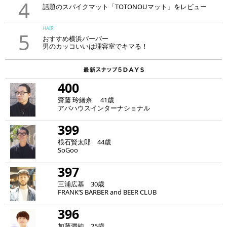
4
話題のスパイクマット「TOTONOUマット」をレビュー
HAIR
5
おすすめ横浜バーバー
男のカッコいいは理容室でキマる！
400
齋藤 玲緒奈 41歳
アバハウスインターナショナル
399
根石賢太郎 44歳
SoGoo
397
三浦広基 30歳
FRANK‘S BARBER and BEER CLUB
396
加藤満純 25歳