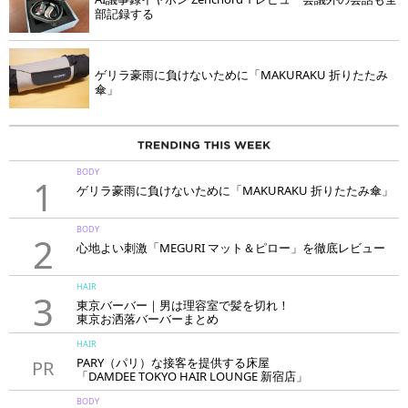
部記録する
ゲリラ豪雨に負けないために「MAKURAKU 折りたたみ
傘」
BODY
1
ゲリラ豪雨に負けないために「MAKURAKU 折りたたみ傘」
BODY
2
心地よい刺激「MEGURI マット＆ピロー」を徹底レビュー
HAIR
3
東京バーバー｜男は理容室で髪を切れ！
東京お洒落バーバーまとめ
HAIR
PARY（パリ）な接客を提供する床屋
PR
「DAMDEE TOKYO HAIR LOUNGE 新宿店」
BODY