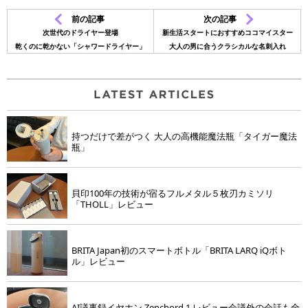
前の記事
次の記事
次世代のドライヤー登場
新生活スタートにおすすめココマイスター
乾くのに乾かない「シャワードライヤー」
大人の男に合うクラシカルな名刺入れ
持つだけで差がつく 大人の高機能魔法瓶「タイガー魔法
瓶」
貝印100年の技術が宿るフルメタル５枚刃カミソリ
「THOLL」レビュー
BRITA Japan初のスマートボトル「BRITA LARQ iQボト
ル」レビュー
AI議事録イヤホン Zenchord 1 レビュー会議外の会話も全