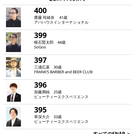
400
齋藤 玲緒奈 41歳
アバハウスインターナショナル
399
根石賢太郎 44歳
SoGoo
397
三浦広基 30歳
FRANK‘S BARBER and BEER CLUB
396
加藤満純 25歳
ビューティーエクスペリエンス
395
草深大介 33歳
ビューティーエクスペリエンス
すべてのSNAP ＞