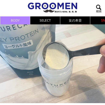
BODY
SELECT
女の本音
S