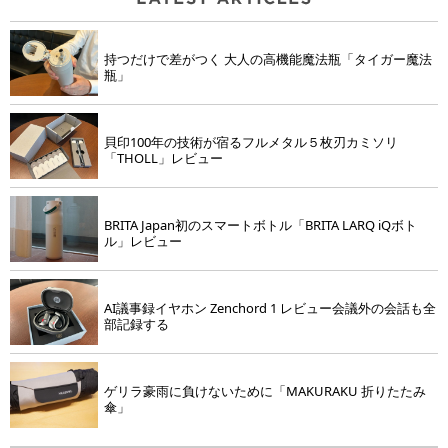
持つだけで差がつく 大人の高機能魔法瓶「タイガー魔法
瓶」
貝印100年の技術が宿るフルメタル５枚刃カミソリ
「THOLL」レビュー
BRITA Japan初のスマートボトル「BRITA LARQ iQボト
ル」レビュー
AI議事録イヤホン Zenchord 1 レビュー会議外の会話も全
部記録する
ゲリラ豪雨に負けないために「MAKURAKU 折りたたみ
傘」