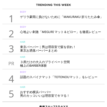
BODY
1
ゲリラ豪雨に負けないために「MAKURAKU 折りたたみ傘」
BODY
2
心地よい刺激「MEGURI マット＆ピロー」を徹底レビュー
HAIR
3
東京バーバー｜男は理容室で髪を切れ！
東京お洒落バーバーまとめ
HAIR
３席だけの大人のプライベート空間
PR
極上のBARBER体験
「LAVIE NEW STANDARD BARBER HANARE新宿店」
BODY
4
話題のスパイクマット「TOTONOUマット」をレビュー
HAIR
5
おすすめ横浜バーバー
男のカッコいいは理容室でキマる！