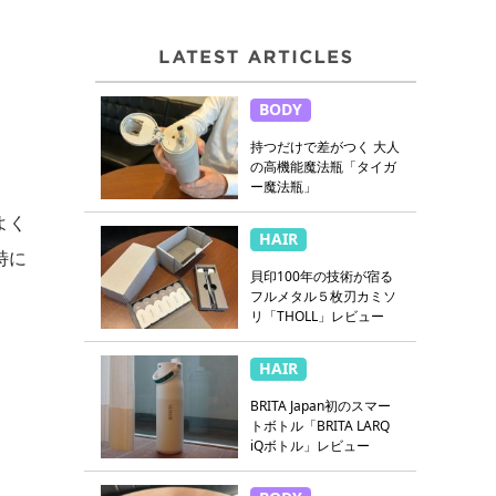
BODY
持つだけで差がつく 大人
の高機能魔法瓶「タイガ
ー魔法瓶」
よく
HAIR
特に
貝印100年の技術が宿る
フルメタル５枚刃カミソ
リ「THOLL」レビュー
HAIR
BRITA Japan初のスマー
トボトル「BRITA LARQ
iQボトル」レビュー