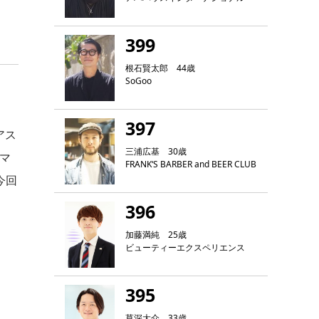
399
根石賢太郎 44歳
SoGoo
397
アス
三浦広基 30歳
イマ
FRANK‘S BARBER and BEER CLUB
今回
396
加藤満純 25歳
ビューティーエクスペリエンス
395
草深大介 33歳