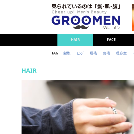
HAIR
FACE
TAG
髪型
ヒゲ
眉毛
薄毛
理容室
女の本音
テストステロン
海外セレブ
HAIR
ダイエット
理容室