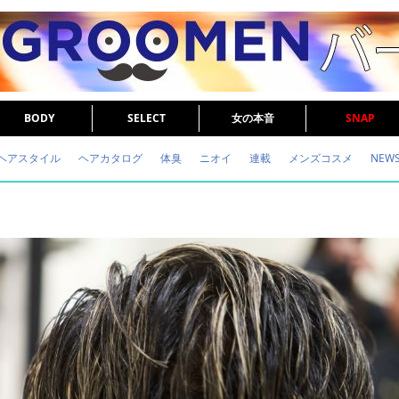
BODY
SELECT
女の本音
SNAP
ヘアスタイル
ヘアカタログ
体臭
ニオイ
連載
メンズコスメ
NEW
眉毛
メタボ
健康
スキンケア
食事
調査結果
トレーニング