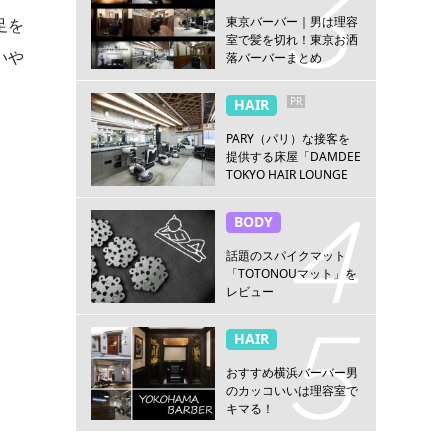
東京バーバー｜男は理容
足を
室で髪を切れ！東京お洒
いや
落バーバーまとめ
PR
HAIR
PARY（パリ）な接客を
提供する床屋「DAMDEE
TOKYO HAIR LOUNGE
新宿店」
BODY
話題のスパイクマット
「TOTONOUマット」を
レビュー
HAIR
おすすめ横浜バーバー男
のカッコいいは理容室で
キマる！