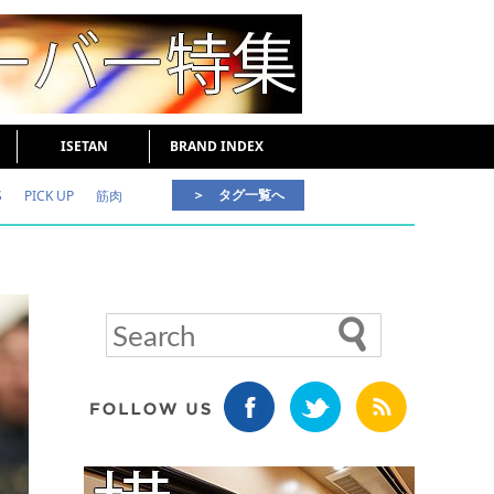
ISETAN
BRAND INDEX
＞ タグ一覧へ
S
PICK UP
筋肉
好印象な男
頭皮ケア