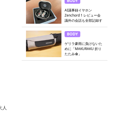
BODY
AI議事録イヤホン
Zenchord 1 レビュー会
議外の会話も全部記録す
る
BODY
ゲリラ豪雨に負けないた
めに「MAKURAKU 折り
たたみ傘」
大人