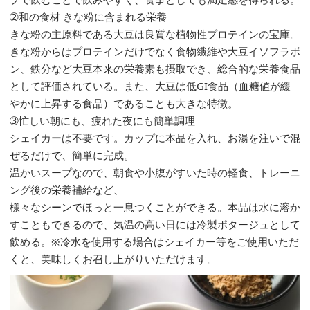
➁和の食材 きな粉に含まれる栄養
きな粉の主原料である大豆は良質な植物性プロテインの宝庫。
きな粉からはプロテインだけでなく食物繊維や大豆イソフラボ
ン、鉄分など大豆本来の栄養素も摂取でき、総合的な栄養食品
として評価されている。また、大豆は低GI食品（血糖値が緩
やかに上昇する食品）であることも大きな特徴。
➂忙しい朝にも、疲れた夜にも簡単調理
シェイカーは不要です。カップに本品を入れ、お湯を注いで混
ぜるだけで、簡単に完成。
温かいスープなので、朝食や小腹がすいた時の軽食、トレーニ
ング後の栄養補給など、
様々なシーンでほっと一息つくことができる。本品は水に溶か
すこともできるので、気温の高い日には冷製ポタージュとして
飲める。※冷水を使用する場合はシェイカー等をご使用いただ
くと、美味しくお召し上がりいただけます。