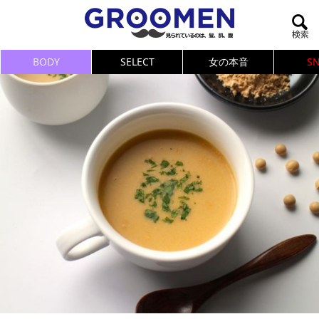
BODY
SELECT
女の本音
S