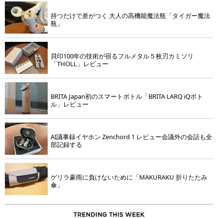
持つだけで差がつく 大人の高機能魔法瓶「タイガー魔法
瓶」
貝印100年の技術が宿るフルメタル５枚刃カミソリ
「THOLL」レビュー
BRITA Japan初のスマートボトル「BRITA LARQ iQボト
ル」レビュー
AI議事録イヤホン Zenchord 1 レビュー会議外の会話も全
部記録する
ゲリラ豪雨に負けないために「MAKURAKU 折りたたみ
傘」