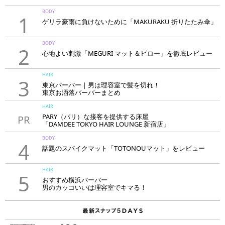
BODY
1
ゲリラ豪雨に負けないために「MAKURAKU 折りたたみ傘」
BODY
2
心地よい刺激「MEGURI マット＆ピロー」を徹底レビュー
HAIR
3
東京バーバー｜男は理容室で髪を切れ！
東京お洒落バーバーまとめ
HAIR
PARY（パリ）な接客を提供する床屋
PR
「DAMDEE TOKYO HAIR LOUNGE 新宿店」
BODY
4
話題のスパイクマット「TOTONOUマット」をレビュー
HAIR
5
おすすめ横浜バーバー
男のカッコいいは理容室でキマる！