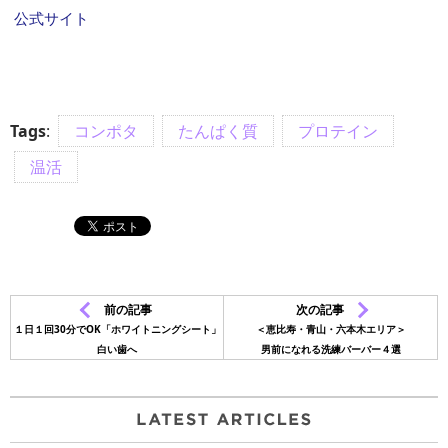
公式サイト
Tags
:
コンポタ
たんぱく質
プロテイン
温活
前の記事
次の記事
１日１回30分でOK「ホワイトニングシート」
＜恵比寿・青山・六本木エリア＞
白い歯へ
男前になれる洗練バーバー４選