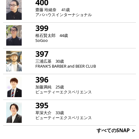
400
齋藤 玲緒奈 41歳
アバハウスインターナショナル
399
根石賢太郎 44歳
SoGoo
397
三浦広基 30歳
FRANK‘S BARBER and BEER CLUB
396
加藤満純 25歳
ビューティーエクスペリエンス
395
草深大介 33歳
ビューティーエクスペリエンス
すべてのSNAP ＞