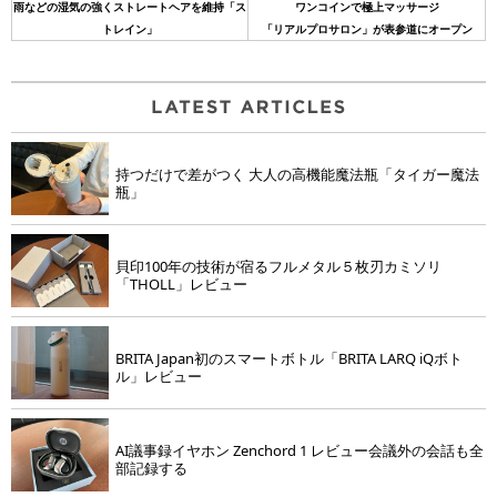
雨などの湿気の強くストレートヘアを維持「ス
ワンコインで極上マッサージ
トレイン」
「リアルプロサロン」が表参道にオープン
持つだけで差がつく 大人の高機能魔法瓶「タイガー魔法
瓶」
貝印100年の技術が宿るフルメタル５枚刃カミソリ
「THOLL」レビュー
BRITA Japan初のスマートボトル「BRITA LARQ iQボト
ル」レビュー
AI議事録イヤホン Zenchord 1 レビュー会議外の会話も全
部記録する