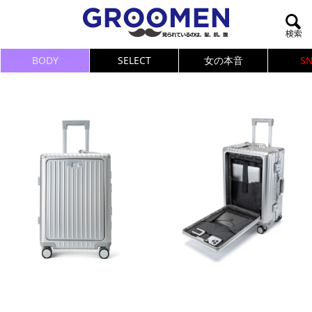
BODY
SELECT
女の本音
S