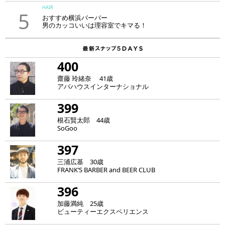
HAIR
5
おすすめ横浜バーバー
男のカッコいいは理容室でキマる！
400
齋藤 玲緒奈 41歳
アバハウスインターナショナル
399
根石賢太郎 44歳
SoGoo
397
三浦広基 30歳
FRANK‘S BARBER and BEER CLUB
396
加藤満純 25歳
ビューティーエクスペリエンス