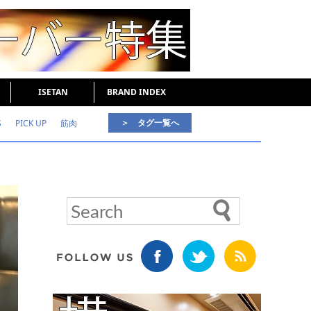
ISETAN
BRAND INDEX
＞ タグ一覧へ
S
PICK UP
筋肉
好印象な男
頭皮ケア