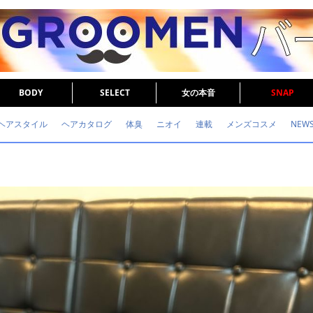
BODY
SELECT
女の本音
SNAP
ヘアスタイル
ヘアカタログ
体臭
ニオイ
連載
メンズコスメ
NEW
眉毛
メタボ
健康
スキンケア
食事
調査結果
トレーニング