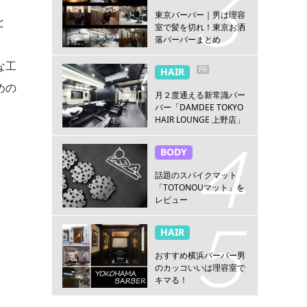
東京バーバー｜男は理容
と
室で髪を切れ！東京お洒
落バーバーまとめ
な工
PR
HAIR
めの
月２度通える新常識バー
バー「DAMDEE TOKYO
HAIR LOUNGE 上野店」
BODY
話題のスパイクマット
「TOTONOUマット」を
レビュー
HAIR
おすすめ横浜バーバー男
のカッコいいは理容室で
キマる！