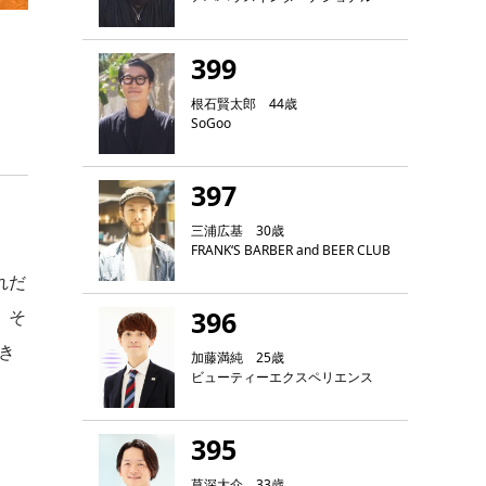
399
根石賢太郎 44歳
SoGoo
397
三浦広基 30歳
FRANK‘S BARBER and BEER CLUB
れだ
396
。そ
き
加藤満純 25歳
ビューティーエクスペリエンス
395
草深大介 33歳