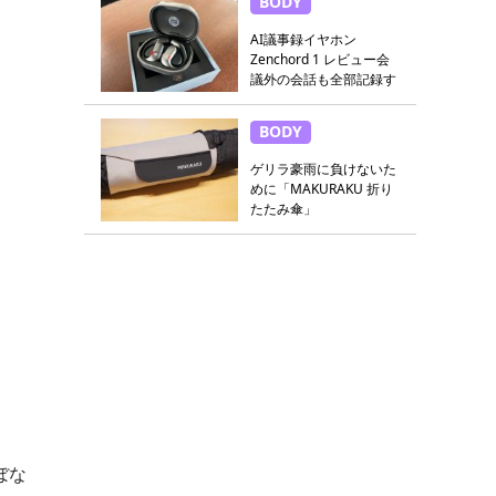
BODY
AI議事録イヤホン
Zenchord 1 レビュー会
議外の会話も全部記録す
る
BODY
ゲリラ豪雨に負けないた
めに「MAKURAKU 折り
たたみ傘」
ぼな