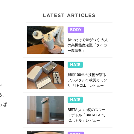
BODY
持つだけで差がつく 大人
の高機能魔法瓶「タイガ
ー魔法瓶」
HAIR
貝印100年の技術が宿る
フルメタル５枚刃カミソ
ン
リ「THOLL」レビュー
る。
HAIR
っぱ
BRITA Japan初のスマー
トボトル「BRITA LARQ
iQボトル」レビュー