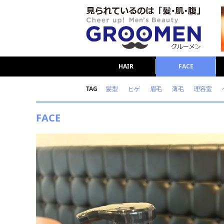
HAIR
FACE
TAG
髪型
ヒゲ
眉毛
薄毛
理容室
女の本音
テストステロン
海外セレブ
FACE
ダイエット
理容室