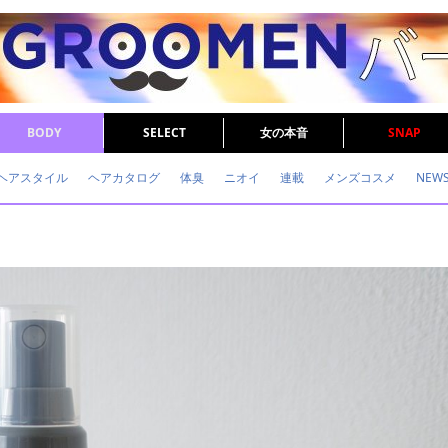
BODY
SELECT
女の本音
SNAP
ヘアスタイル
ヘアカタログ
体臭
ニオイ
連載
メンズコスメ
NEW
眉毛
メタボ
健康
スキンケア
食事
調査結果
トレーニング