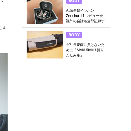
BODY
AI議事録イヤホン
Zenchord 1 レビュー会
議外の会話も全部記録す
る
こも
BODY
ゲリラ豪雨に負けないた
めに「MAKURAKU 折り
たたみ傘」