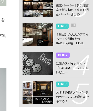
東京バーバー｜男は理容
室で髪を切れ！東京お洒
落バーバーまとめ
ノを
PR
HAIR
３席だけの大人のプライ
容乳
ベート空間極上の
BARBER体験「LAVIE
NEW STANDARD
BARBER HANARE新宿
BODY
店」
話題のスパイクマット
「TOTONOUマット」を
レビュー
HAIR
おすすめ横浜バーバー男
のカッコいいは理容室で
キマる！