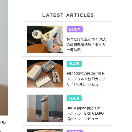
BODY
持つだけで差がつく 大人
の高機能魔法瓶「タイガ
ー魔法瓶」
HAIR
貝印100年の技術が宿る
フルメタル５枚刃カミソ
リ「THOLL」レビュー
HAIR
BRITA Japan初のスマー
トボトル「BRITA LARQ
iQボトル」レビュー
ール
れ