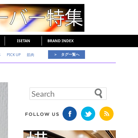
ISETAN
BRAND INDEX
＞ タグ一覧へ
S
PICK UP
筋肉
好印象な男
頭皮ケア