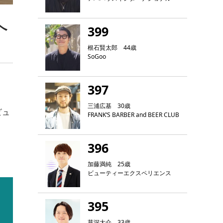
へ
399
根石賢太郎 44歳
SoGoo
397
三浦広基 30歳
ビュ
FRANK‘S BARBER and BEER CLUB
396
加藤満純 25歳
ビューティーエクスペリエンス
395
草深大介 33歳