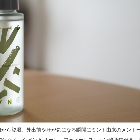
ANから登場。外出前や汗が気になる瞬間にミント由来のメント
はなく、シメン-5-オール、フェノールスルホン酸亜鉛が含ま