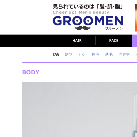
HAIR
FACE
TAG
髪型
ヒゲ
眉毛
薄毛
理容室
女の本音
テストステロン
海外セレブ
BODY
ダイエット
理容室