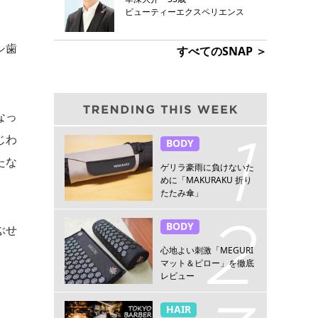
ビューティーエクスペリエンス
シ歯
すべてのSNAP ＞
なっ
じわ
BODY
たな
ゲリラ豪雨に負けないた
めに「MAKURAKU 折り
たたみ傘」
BODY
ぶせ
心地よい刺激「MEGURI
。
マット＆ピロー」を徹底
レビュー
HAIR