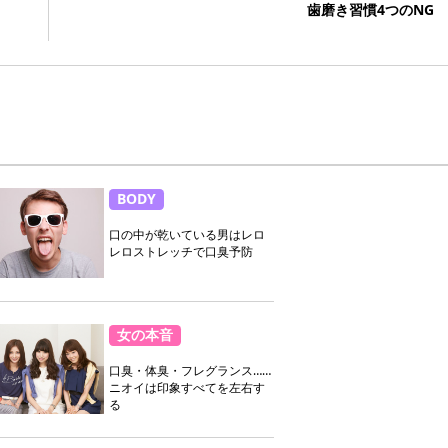
歯磨き習慣4つのNG
BODY
口の中が乾いている男はレロ
レロストレッチで口臭予防
女の本音
口臭・体臭・フレグランス……
ニオイは印象すべてを左右す
る