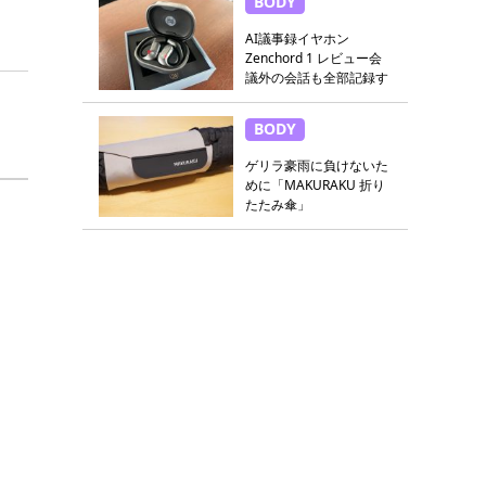
BODY
AI議事録イヤホン
Zenchord 1 レビュー会
議外の会話も全部記録す
る
BODY
ゲリラ豪雨に負けないた
めに「MAKURAKU 折り
たたみ傘」