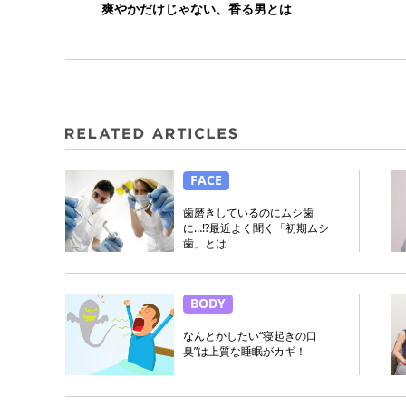
爽やかだけじゃない、香る男とは
FACE
歯磨きしているのにムシ歯
に…!?最近よく聞く「初期ムシ
歯」とは
BODY
なんとかしたい“寝起きの口
臭”は上質な睡眠がカギ！