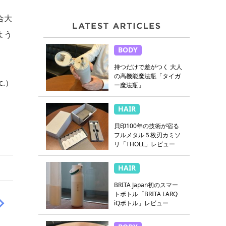
合大
よう
BODY
持つだけで差がつく 大人
の高機能魔法瓶「タイガ
c.）
ー魔法瓶」
HAIR
貝印100年の技術が宿る
フルメタル５枚刃カミソ
リ「THOLL」レビュー
HAIR
BRITA Japan初のスマー
トボトル「BRITA LARQ
iQボトル」レビュー