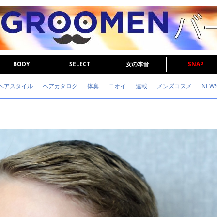
BODY
SELECT
女の本音
SNAP
ヘアスタイル
ヘアカタログ
体臭
ニオイ
連載
メンズコスメ
NEW
眉毛
メタボ
健康
スキンケア
食事
調査結果
トレーニング