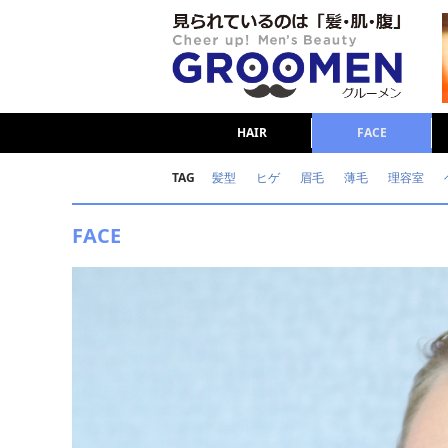
HAIR
FACE
TAG
髪型
ヒゲ
眉毛
薄毛
理容室
女の本音
テストステロン
海外セレブ
FACE
ダイエット
理容室