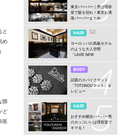
東京バーバー｜男は理容
室で髪を切れ！東京お洒
落バーバーまとめ
ると
PR
HAIR
詰め
ヨーロッパの高級ホテル
のような大人空間
ょ
「LAVIE NEW
STANDARD BARBER横浜
店」
BODY
話題のスパイクマット
「TOTONOUマット」を
レビュー
な隙
HAIR
かど
おすすめ横浜バーバー男
科医
のカッコいいは理容室で
キマる！