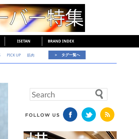
ISETAN
BRAND INDEX
＞ タグ一覧へ
S
PICK UP
筋肉
好印象な男
頭皮ケア