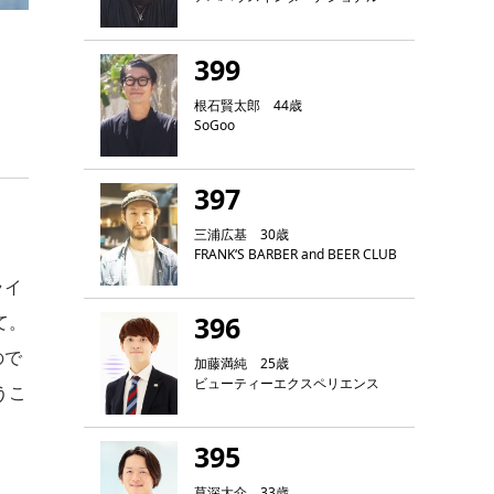
399
根石賢太郎 44歳
SoGoo
397
三浦広基 30歳
FRANK‘S BARBER and BEER CLUB
ライ
396
て。
ので
加藤満純 25歳
ビューティーエクスペリエンス
うこ
395
草深大介 33歳