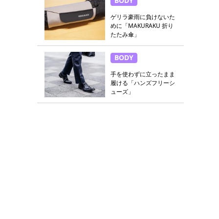
BODY
ゲリラ豪雨に負けないた
めに「MAKURAKU 折り
たたみ傘」
BODY
手を使わずに立ったまま
履ける「ハンズフリーシ
ューズ」