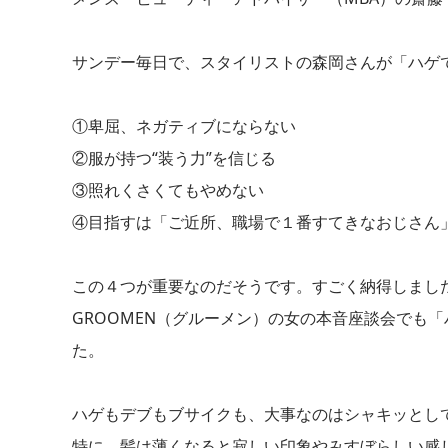
サンデー毎日で、スタイリストの森岡さんが「ハゲ
①卑屈、ネガティブにならない
②服が持つ“装う力”を信じる
③照れくさくてもやめない
④目指すは「ご近所、職場で１番すてきなおじさん
この４つが重要なのだそうです。すごく納得しまし
GROOMEN（グルーメン）の女の本音座談会でも
た。
ハゲもデブもブサイクも、大事なのはシャキッとし
特に、髪は薄くなると寂しい印象やみすぼらしい感