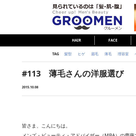
HAIR
FACE
TAG
髪型
ヒゲ
眉毛
薄毛
理容室
女の本音
テストステロン
海外セレブ
#113 薄毛さんの洋服選び
ダイエット
理容室
2015.10.08
皆さま、こんにちは。
メンズ・ビューティ・アドバイザー（MBA）の齋藤