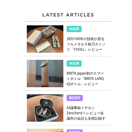
HAIR
貝印100年の技術が宿る
フルメタル５枚刃カミソ
リ「THOLL」レビュー
HAIR
BRITA Japan初のスマー
トボトル「BRITA LARQ
iQボトル」レビュー
BODY
AI議事録イヤホン
Zenchord 1 レビュー会
議外の会話も全部記録す
る