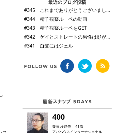
最近のブログ投稿
#345 これまでありがとうございました
#344 精子観察ルーペの動画
#343 精子観察ルーペをGET
#342 ゲイとストレートの男性は顔が違う
#341 白髪にはジェル
し
400
齋藤 玲緒奈 41歳
ンス
アバハウスインターナショナル