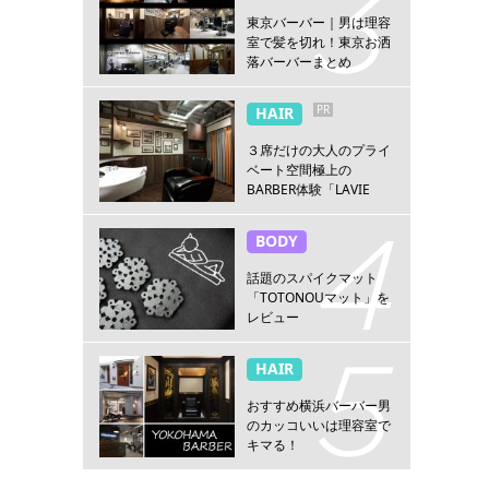
東京バーバー｜男は理容
室で髪を切れ！東京お洒
落バーバーまとめ
PR
HAIR
３席だけの大人のプライ
ベート空間極上の
BARBER体験「LAVIE
NEW STANDARD
BARBER HANARE新宿
BODY
店」
話題のスパイクマット
「TOTONOUマット」を
レビュー
HAIR
おすすめ横浜バーバー男
のカッコいいは理容室で
キマる！