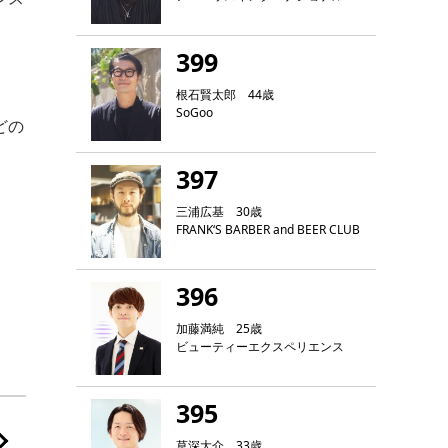
399
根石賢太郎 44歳
SoGoo
どの
397
三浦広基 30歳
FRANK‘S BARBER and BEER CLUB
396
加藤満純 25歳
ビューティーエクスペリエンス
395
草深大介 33歳