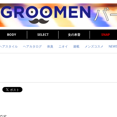
BODY
SELECT
女の本音
SNAP
ヘアスタイル
ヘアカタログ
体臭
ニオイ
連載
メンズコスメ
NEW
眉毛
メタボ
健康
スキンケア
食事
調査結果
トレーニング
です。