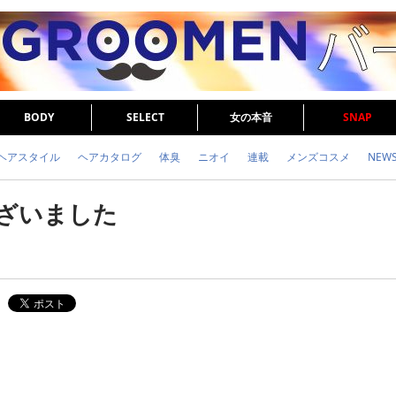
BODY
SELECT
女の本音
SNAP
ヘアスタイル
ヘアカタログ
体臭
ニオイ
連載
メンズコスメ
NEW
眉毛
メタボ
健康
スキンケア
食事
調査結果
トレーニング
ございました