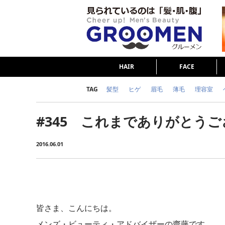
HAIR
FACE
TAG
髪型
ヒゲ
眉毛
薄毛
理容室
女の本音
テストステロン
海外セレブ
#345 これまでありがとう
ダイエット
理容室
2016.06.01
皆さま、こんにちは。
メンズ・ビューティ・アドバイザーの齋藤です。