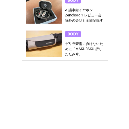
BODY
AI議事録イヤホン
Zenchord 1 レビュー会
議外の会話も全部記録す
る
BODY
ゲリラ豪雨に負けないた
めに「MAKURAKU 折り
たたみ傘」