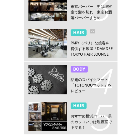
東京バーバー｜男は理容
室で髪を切れ！東京お洒
落バーバーまとめ
PR
HAIR
PARY（パリ）な接客を
提供する床屋「DAMDEE
TOKYO HAIR LOUNGE
新宿店」
BODY
話題のスパイクマット
「TOTONOUマット」を
レビュー
HAIR
おすすめ横浜バーバー男
のカッコいいは理容室で
キマる！