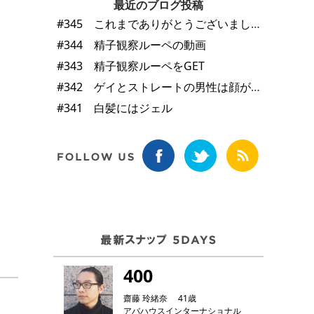
最近のブログ投稿
#345 これまでありがとうございました
#344 精子観察ルーペの動画
#343 精子観察ルーペをGET
#342 ゲイとストレートの男性は顔が違う
#341 白髪にはジェル
400
齋藤 玲緒奈 41歳
アバハウスインターナショナル