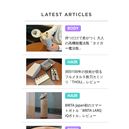
BODY
持つだけで差がつく 大人
の高機能魔法瓶「タイガ
ー魔法瓶」
HAIR
貝印100年の技術が宿る
フルメタル５枚刃カミソ
リ「THOLL」レビュー
HAIR
BRITA Japan初のスマー
トボトル「BRITA LARQ
iQボトル」レビュー