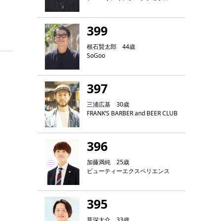
399
根石賢太郎 44歳
SoGoo
397
三浦広基 30歳
FRANK‘S BARBER and BEER CLUB
396
加藤満純 25歳
ビューティーエクスペリエンス
395
草深大介 33歳