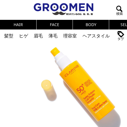
HAIR
FACE
BODY
SE
髪型
ヒゲ
眉毛
薄毛
理容室
ヘアスタイル
ヘアカタログ
体臭
ニオイ
連載
メンズコスメ
NEWS
PICK UP
筋肉
女の本音
テストステロン
海外セレブ
眉毛
メタボ
健康
スキンケア
食事
調査結果
トレーニング
好印象な男
頭皮ケア
ダイエット
理容室