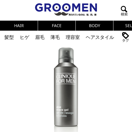
HAIR
FACE
BODY
SE
髪型
ヒゲ
眉毛
薄毛
理容室
ヘアスタイル
ヘアカタログ
体臭
ニオイ
連載
メンズコスメ
NEWS
PICK UP
筋肉
女の本音
テストステロン
海外セレブ
眉毛
メタボ
健康
スキンケア
食事
調査結果
トレーニング
好印象な男
頭皮ケア
ダイエット
理容室