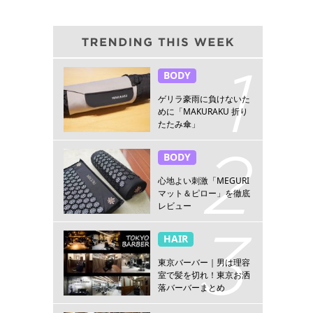
BODY
ゲリラ豪雨に負けないた
めに「MAKURAKU 折り
たたみ傘」
BODY
心地よい刺激「MEGURI
マット＆ピロー」を徹底
レビュー
HAIR
東京バーバー｜男は理容
室で髪を切れ！東京お洒
落バーバーまとめ