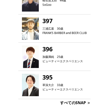
根石賢太郎 44歳
SoGoo
397
三浦広基 30歳
FRANK‘S BARBER and BEER CLUB
396
加藤満純 25歳
ビューティーエクスペリエンス
395
草深大介 33歳
ビューティーエクスペリエンス
すべてのSNAP ＞