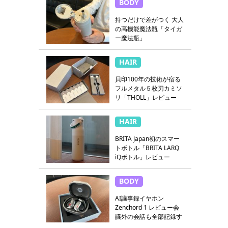
BODY
持つだけで差がつく 大人
の高機能魔法瓶「タイガ
ー魔法瓶」
HAIR
貝印100年の技術が宿る
フルメタル５枚刃カミソ
リ「THOLL」レビュー
HAIR
BRITA Japan初のスマー
トボトル「BRITA LARQ
iQボトル」レビュー
BODY
AI議事録イヤホン
Zenchord 1 レビュー会
議外の会話も全部記録す
る