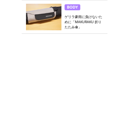
BODY
ゲリラ豪雨に負けないた
めに「MAKURAKU 折り
たたみ傘」