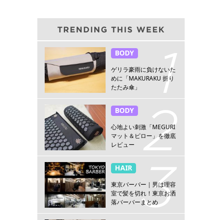
BODY
ゲリラ豪雨に負けないた
めに「MAKURAKU 折り
たたみ傘」
BODY
心地よい刺激「MEGURI
マット＆ピロー」を徹底
レビュー
HAIR
東京バーバー｜男は理容
室で髪を切れ！東京お洒
落バーバーまとめ