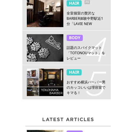
PR
HAIR
全室個室の贅沢な
BARBER体験中野駅近1
分「LAVIE NEW
STANDARD BARBER 中
野」
BODY
話題のスパイクマット
「TOTONOUマット」を
レビュー
HAIR
おすすめ横浜バーバー男
のカッコいいは理容室で
キマる！