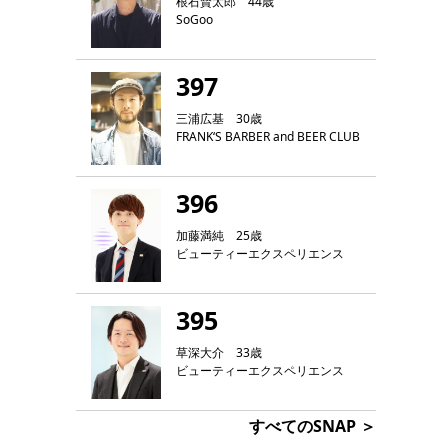
根石賢太郎 44歳
SoGoo
397
三浦広基 30歳
FRANK‘S BARBER and BEER CLUB
396
加藤満純 25歳
ビューティーエクスペリエンス
395
草深大介 33歳
ビューティーエクスペリエンス
すべてのSNAP ＞