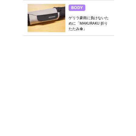
BODY
ゲリラ豪雨に負けないた
めに「MAKURAKU 折り
たたみ傘」