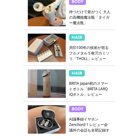
BODY
持つだけで差がつく 大人
の高機能魔法瓶「タイガ
ー魔法瓶」
HAIR
貝印100年の技術が宿る
フルメタル５枚刃カミソ
リ「THOLL」レビュー
HAIR
BRITA Japan初のスマー
トボトル「BRITA LARQ
iQボトル」レビュー
BODY
AI議事録イヤホン
Zenchord 1 レビュー会
議外の会話も全部記録す
る