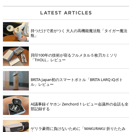
持つだけで差がつく 大人の高機能魔法瓶「タイガー魔法
瓶」
貝印100年の技術が宿るフルメタル５枚刃カミソリ
「THOLL」レビュー
BRITA Japan初のスマートボトル「BRITA LARQ iQボト
ル」レビュー
AI議事録イヤホン Zenchord 1 レビュー会議外の会話も全
部記録する
ゲリラ豪雨に負けないために「MAKURAKU 折りたたみ