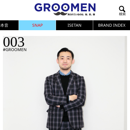
の本音
SNAP
ISETAN
BRAND INDEX
003
#GROOMEN