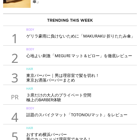
傘」
BODY
1
ゲリラ豪雨に負けないために「MAKURAKU 折りたたみ傘」
BODY
2
心地よい刺激「MEGURI マット＆ピロー」を徹底レビュー
HAIR
3
東京バーバー｜男は理容室で髪を切れ！
東京お洒落バーバーまとめ
HAIR
３席だけの大人のプライベート空間
PR
極上のBARBER体験
「LAVIE NEW STANDARD BARBER HANARE新宿店」
BODY
4
話題のスパイクマット「TOTONOUマット」をレビュー
HAIR
5
おすすめ横浜バーバー
男のカッコいいは理容室でキマる！