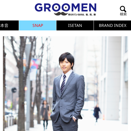
の本音
SNAP
ISETAN
BRAND INDEX