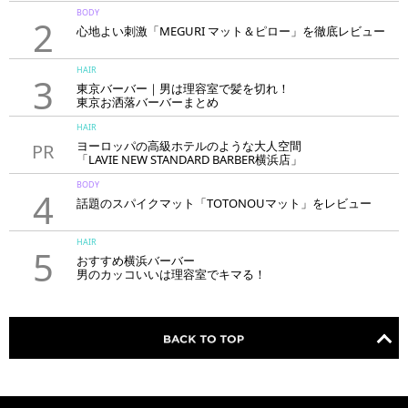
BODY
2
心地よい刺激「MEGURI マット＆ピロー」を徹底レビュー
HAIR
3
東京バーバー｜男は理容室で髪を切れ！
東京お洒落バーバーまとめ
HAIR
ヨーロッパの高級ホテルのような大人空間
PR
「LAVIE NEW STANDARD BARBER横浜店」
BODY
4
話題のスパイクマット「TOTONOUマット」をレビュー
HAIR
5
おすすめ横浜バーバー
男のカッコいいは理容室でキマる！