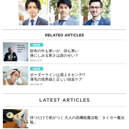
HAIR
財布の中も寒いが、頭も寒い
身にしみる寒さは誰のせい？
2014.12.11
HAIR
ボーダーラインは眉上６センチ!?
薄毛の境界線と正しい頭皮ケア
2014.08.18
持つだけで差がつく 大人の高機能魔法瓶「タイガー魔法
瓶」