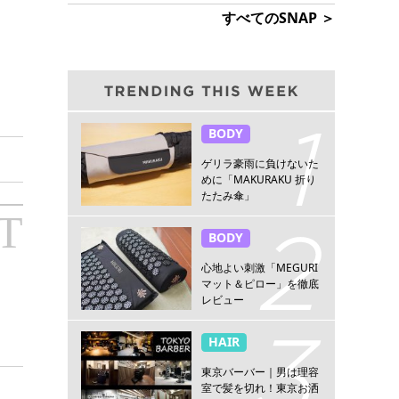
すべてのSNAP ＞
BODY
ゲリラ豪雨に負けないた
めに「MAKURAKU 折り
たたみ傘」
T
BODY
心地よい刺激「MEGURI
マット＆ピロー」を徹底
レビュー
HAIR
東京バーバー｜男は理容
室で髪を切れ！東京お洒