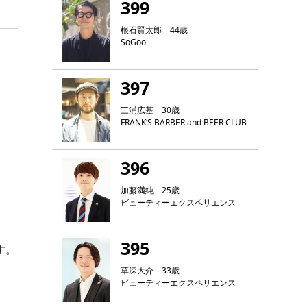
399
根石賢太郎 44歳
SoGoo
397
三浦広基 30歳
FRANK‘S BARBER and BEER CLUB
396
加藤満純 25歳
ビューティーエクスペリエンス
395
す。
草深大介 33歳
ビューティーエクスペリエンス