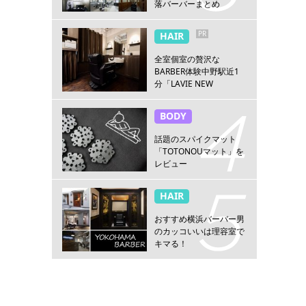
落バーバーまとめ
PR
HAIR
全室個室の贅沢な
BARBER体験中野駅近1
分「LAVIE NEW
STANDARD BARBER 中
野」
BODY
話題のスパイクマット
「TOTONOUマット」を
レビュー
HAIR
おすすめ横浜バーバー男
のカッコいいは理容室で
キマる！