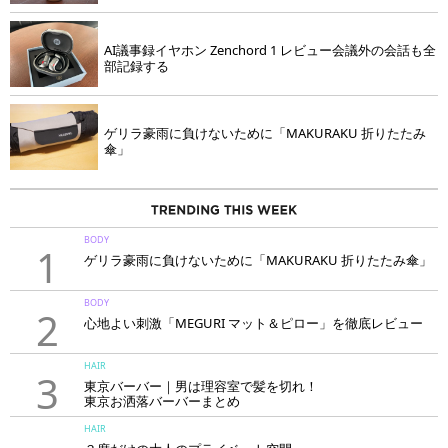
AI議事録イヤホン Zenchord 1 レビュー会議外の会話も全
部記録する
ゲリラ豪雨に負けないために「MAKURAKU 折りたたみ
傘」
BODY
1
ゲリラ豪雨に負けないために「MAKURAKU 折りたたみ傘」
BODY
2
心地よい刺激「MEGURI マット＆ピロー」を徹底レビュー
HAIR
3
東京バーバー｜男は理容室で髪を切れ！
東京お洒落バーバーまとめ
HAIR