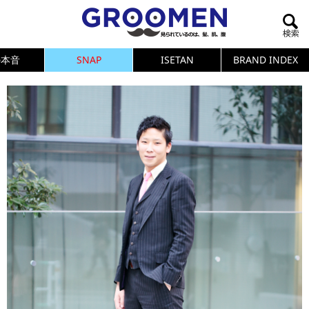
の本音
SNAP
ISETAN
BRAND INDEX