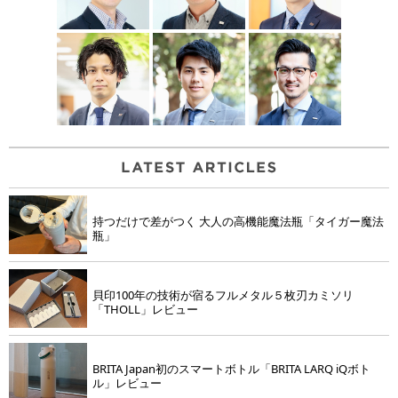
持つだけで差がつく 大人の高機能魔法瓶「タイガー魔法
瓶」
貝印100年の技術が宿るフルメタル５枚刃カミソリ
「THOLL」レビュー
BRITA Japan初のスマートボトル「BRITA LARQ iQボト
ル」レビュー