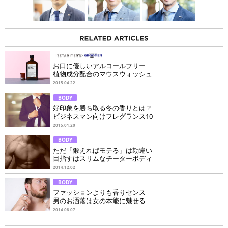
お口に優しいアルコールフリー
植物成分配合のマウスウォッシュ
2015.04.22
BODY
好印象を勝ち取る冬の香りとは？
ビジネスマン向けフレグランス10
2015.01.20
BODY
ただ「鍛えればモテる」は勘違い
目指すはスリムなチーターボディ
2014.12.02
BODY
ファッションよりも香りセンス
男のお洒落は女の本能に魅せる
2014.08.07