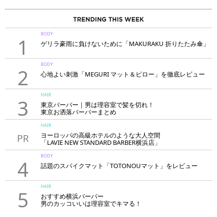
BODY
1
ゲリラ豪雨に負けないために「MAKURAKU 折りたたみ傘」
BODY
2
心地よい刺激「MEGURI マット＆ピロー」を徹底レビュー
HAIR
3
東京バーバー｜男は理容室で髪を切れ！
東京お洒落バーバーまとめ
HAIR
ヨーロッパの高級ホテルのような大人空間
PR
「LAVIE NEW STANDARD BARBER横浜店」
BODY
4
話題のスパイクマット「TOTONOUマット」をレビュー
HAIR
5
おすすめ横浜バーバー
男のカッコいいは理容室でキマる！