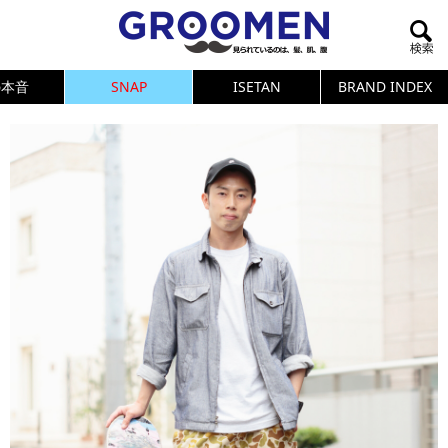
の本音
SNAP
ISETAN
BRAND INDEX