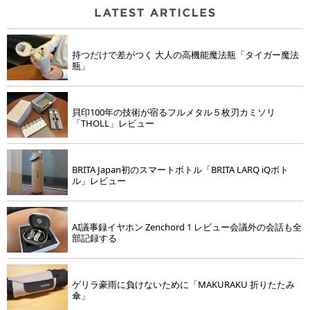
持つだけで差がつく 大人の高機能魔法瓶「タイガー魔法
瓶」
貝印100年の技術が宿るフルメタル５枚刃カミソリ
「THOLL」レビュー
BRITA Japan初のスマートボトル「BRITA LARQ iQボト
ル」レビュー
AI議事録イヤホン Zenchord 1 レビュー会議外の会話も全
部記録する
ゲリラ豪雨に負けないために「MAKURAKU 折りたたみ
傘」