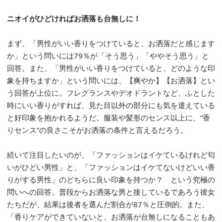
ニオイがひどければお洒落も台無しに！
まず、「男性がいい香りをつけていると、お洒落だと感じます
か」という問いには79％が「そう思う」「ややそう思う」と
回答。また、「男性がいい香りをつけていると、どのような印
象を持ちますか」という問いには、【爽やか】【お洒落】とい
う回答が上位に。フレグランスやデオドラントなど、ふとした
時にいい香りがすれば、見た目以外の部分にも気を遣えている
と好印象を抱かれるようだ。服装や髪形のセンス以上に、“香
りセンス”の良さこそがお洒落の条件と言えるだろう。
続いて注目したいのが、「ファッションはイケているけれど匂
いがひどい男性」と、「ファッションはイケてないけどいい香
りがする男性」のどちらに良い印象を持つか？ という究極の
問いへの回答。普段からお洒落な男と接しているであろう彼女
たちだが、結果は後者を選んだ割合が87％と圧倒的。また、
「香りケアができていないと、お洒落が台無しになることもあ