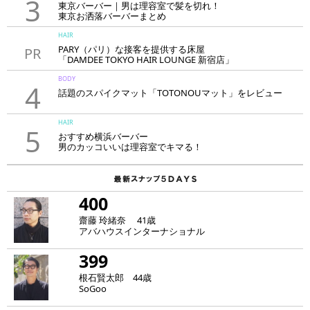
3
東京バーバー｜男は理容室で髪を切れ！
東京お洒落バーバーまとめ
HAIR
PARY（パリ）な接客を提供する床屋
PR
「DAMDEE TOKYO HAIR LOUNGE 新宿店」
BODY
4
話題のスパイクマット「TOTONOUマット」をレビュー
HAIR
5
おすすめ横浜バーバー
男のカッコいいは理容室でキマる！
400
齋藤 玲緒奈 41歳
アバハウスインターナショナル
399
根石賢太郎 44歳
SoGoo