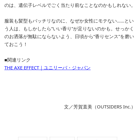
のは、遺伝子レベルでごく当たり前なことなのかもしれない。
服装も髪型もバッチリなのに、なぜか女性にモテない……とい
う人は、もしかしたら“いい香り”が足りないのかも。せっかく
のお洒落が無駄にならないよう、日頃から“香りセンス”を磨い
ておこう！
■関連リンク
THE AXE EFFECT｜ユニリーバ・ジャパン
文／芳賀直美（OUTSIDERS Inc.）