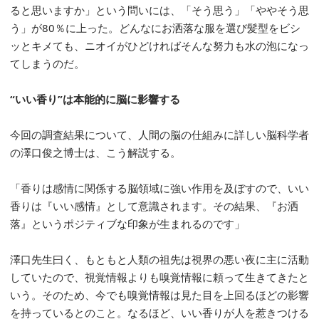
ると思いますか」という問いには、「そう思う」「ややそう思
う」が80％に上った。どんなにお洒落な服を選び髪型をビシ
ッとキメても、ニオイがひどければそんな努力も水の泡になっ
てしまうのだ。
“いい香り”は本能的に脳に影響する
今回の調査結果について、人間の脳の仕組みに詳しい脳科学者
の澤口俊之博士は、こう解説する。
「香りは感情に関係する脳領域に強い作用を及ぼすので、いい
香りは『いい感情』として意識されます。その結果、『お洒
落』というポジティブな印象が生まれるのです」
澤口先生曰く、もともと人類の祖先は視界の悪い夜に主に活動
していたので、視覚情報よりも嗅覚情報に頼って生きてきたと
いう。そのため、今でも嗅覚情報は見た目を上回るほどの影響
を持っているとのこと。なるほど、いい香りが人を惹きつける