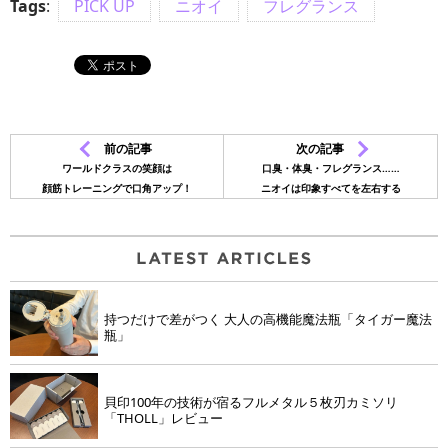
Tags
:
PICK UP
ニオイ
フレグランス
前の記事
次の記事
ワールドクラスの笑顔は
口臭・体臭・フレグランス……
顔筋トレーニングで口角アップ！
ニオイは印象すべてを左右する
持つだけで差がつく 大人の高機能魔法瓶「タイガー魔法
瓶」
貝印100年の技術が宿るフルメタル５枚刃カミソリ
「THOLL」レビュー