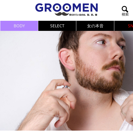
BODY
SELECT
女の本音
S