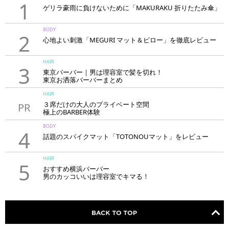
1
ゲリラ豪雨に負けないために「MAKURAKU 折りたたみ傘」
BODY
2
心地よい刺激「MEGURI マット＆ピロー」を徹底レビュー
HAIR
3
東京バーバー｜男は理容室で髪を切れ！
東京お洒落バーバーまとめ
HAIR
３席だけの大人のプライベート空間
PR
極上のBARBER体験
「LAVIE NEW STANDARD BARBER HANARE新宿店」
BODY
4
話題のスパイクマット「TOTONOUマット」をレビュー
HAIR
5
おすすめ横浜バーバー
男のカッコいいは理容室でキマる！