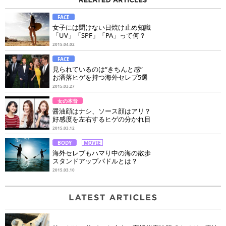
FACE
女子には聞けない日焼け止め知識
「UV」「SPF」「PA」って何？
2015.04.02
FACE
見られているのは“きちんと感”
お洒落ヒゲを持つ海外セレブ5選
2015.03.27
女の本音
醤油顔はナシ、ソース顔はアリ？
好感度を左右するヒゲの分かれ目
2015.03.12
BODY
MOVIE
海外セレブもハマり中の海の散歩
スタンドアップパドルとは？
2015.03.10