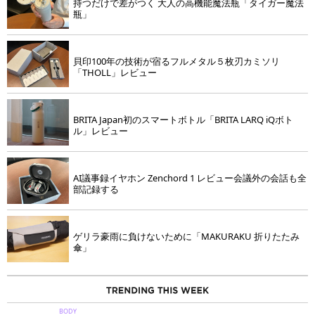
持つだけで差がつく 大人の高機能魔法瓶「タイガー魔法
瓶」
貝印100年の技術が宿るフルメタル５枚刃カミソリ
「THOLL」レビュー
BRITA Japan初のスマートボトル「BRITA LARQ iQボト
ル」レビュー
AI議事録イヤホン Zenchord 1 レビュー会議外の会話も全
部記録する
ゲリラ豪雨に負けないために「MAKURAKU 折りたたみ
傘」
BODY