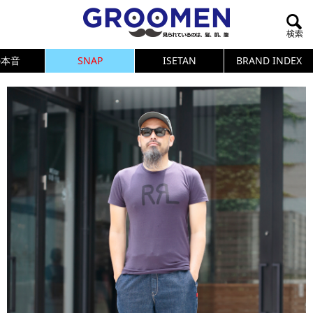
の本音
SNAP
ISETAN
BRAND INDEX