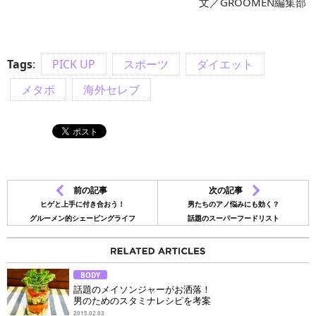
文／GROOMEN編集部
Tags
:
PICK UP
スポーツ
ダイエット
メタボ
海外セレブ
前の記事
次の記事
ヒゲと上手に付き合おう！
男たちのアノ悩みにも効く？
グルーメン的シェービングライフ
話題のスーパーフードリスト
BODY
話題のメイソンジャーがお洒落！
男のためのスタミナレシピを考案
2015.02.03