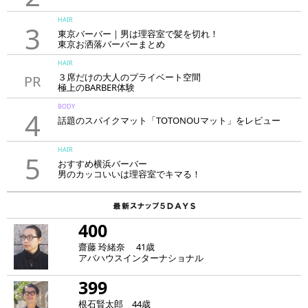
HAIR
3
東京バーバー｜男は理容室で髪を切れ！
東京お洒落バーバーまとめ
HAIR
３席だけの大人のプライベート空間
PR
極上のBARBER体験
「LAVIE NEW STANDARD BARBER HANARE新宿店」
BODY
4
話題のスパイクマット「TOTONOUマット」をレビュー
HAIR
5
おすすめ横浜バーバー
男のカッコいいは理容室でキマる！
400
齋藤 玲緒奈 41歳
アバハウスインターナショナル
399
根石賢太郎 44歳