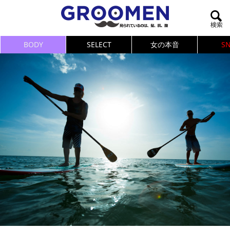
BODY
SELECT
女の本音
S