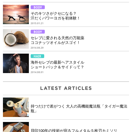
BODY
そのキツさがクセになる？
汗だくパワーヨガを初体験！
2015.01.21
BODY
セレブに愛される天然の万能薬
ココナッツオイルがスゴイ！
2014.08.29
HAIR
海外セレブの最新ヘアスタイル
ショートバック＆サイドって？
2014.08.01
持つだけで差がつく 大人の高機能魔法瓶「タイガー魔法
瓶」
貝印100年の技術が宿るフルメタル５枚刃カミソリ