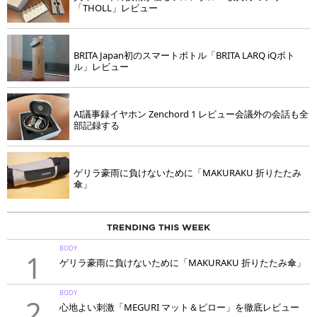
「THOLL」レビュー
BRITA Japan初のスマートボトル「BRITA LARQ iQボト
ル」レビュー
AI議事録イヤホン Zenchord 1 レビュー会議外の会話も全
部記録する
ゲリラ豪雨に負けないために「MAKURAKU 折りたたみ
傘」
BODY
1
ゲリラ豪雨に負けないために「MAKURAKU 折りたたみ傘」
BODY
2
心地よい刺激「MEGURI マット＆ピロー」を徹底レビュー