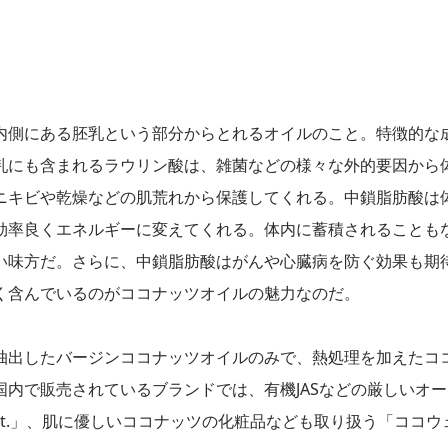
内側にある胚乳という部分からとれるオイルのこと。特徴的な
乳にも含まれるラウリン酸は、雑菌などの様々な外的要因から
ニキビや乾燥などの肌荒れから保護してくれる。中鎖脂肪酸は
効率良くエネルギーに変えてくれる。体内に蓄積されることも
い味方だ。さらに、中鎖脂肪酸はがんや心臓病を防ぐ効果も期
く含んでいるのがココナッツオイルの魅力なのだ。
抽出したバージンココナッツオイルのみで、熱処理を加えたコ
内で販売されているブランドでは、有機JASなどの厳しいオー
 1st.」、肌に優しいココナッツの化粧品なども取り扱う「ココウ