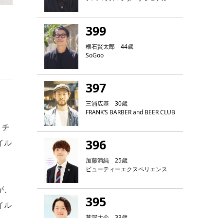
399
根石賢太郎 44歳
SoGoo
397
三浦広基 30歳
FRANK‘S BARBER and BEER CLUB
トチ
396
イル
加藤満純 25歳
ビューティーエクスペリエンス
が、
395
イル
草深大介 33歳