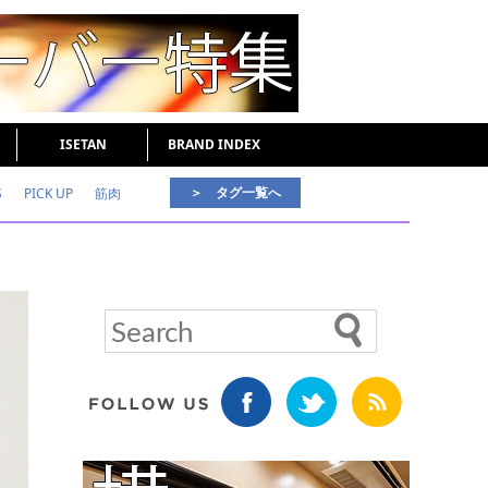
ISETAN
BRAND INDEX
＞ タグ一覧へ
S
PICK UP
筋肉
好印象な男
頭皮ケア