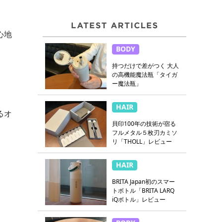
心地
BODY
持つだけで差がつく 大人
の高機能魔法瓶「タイガ
ー魔法瓶」
HAIR
るオ
貝印100年の技術が宿る
フルメタル５枚刃カミソ
リ「THOLL」レビュー
HAIR
BRITA Japan初のスマー
トボトル「BRITA LARQ
iQボトル」レビュー