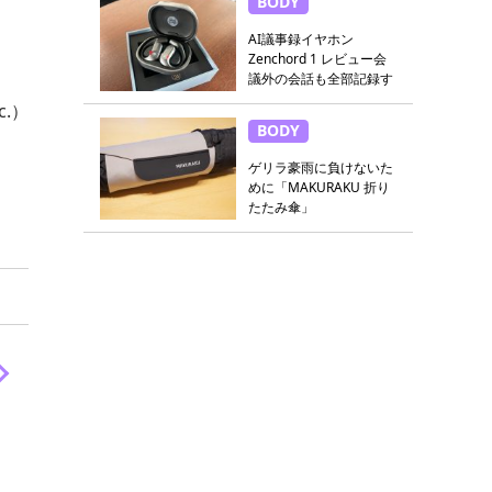
BODY
AI議事録イヤホン
Zenchord 1 レビュー会
議外の会話も全部記録す
る
c.）
BODY
ゲリラ豪雨に負けないた
めに「MAKURAKU 折り
たたみ傘」