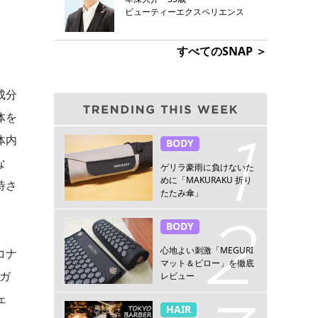
ビューティーエクスペリエンス
すべてのSNAP ＞
成分
体を
体内
BODY
な
ゲリラ豪雨に負けないた
めに「MAKURAKU 折り
待さ
たたみ傘」
BODY
心地よい刺激「MEGURI
コナ
マット＆ピロー」を徹底
ガ
レビュー
ェ
HAIR