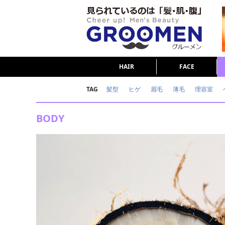
HAIR
FACE
TAG
髪型
ヒゲ
眉毛
薄毛
理容室
女の本音
テストステロン
海外セレブ
BODY
ダイエット
理容室