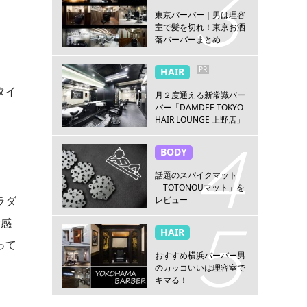
東京バーバー｜男は理容
室で髪を切れ！東京お洒
落バーバーまとめ
PR
HAIR
タイ
月２度通える新常識バー
バー「DAMDEE TOKYO
HAIR LOUNGE 上野店」
BODY
話題のスパイクマット
「TOTONOUマット」を
ラダ
レビュー
食感
HAIR
って
おすすめ横浜バーバー男
のカッコいいは理容室で
キマる！