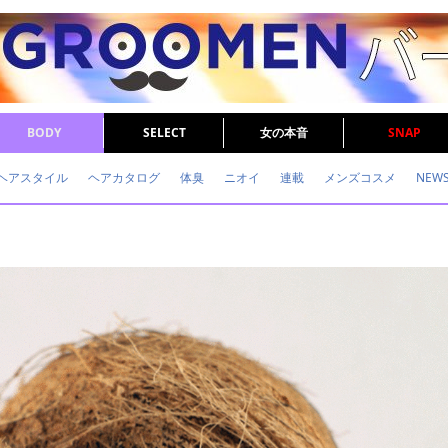
BODY
SELECT
女の本音
SNAP
ヘアスタイル
ヘアカタログ
体臭
ニオイ
連載
メンズコスメ
NEW
眉毛
メタボ
健康
スキンケア
食事
調査結果
トレーニング