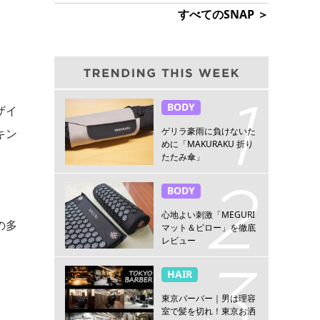
すべてのSNAP ＞
BODY
ザイ
ゲリラ豪雨に負けないた
キン
めに「MAKURAKU 折り
たたみ傘」
BODY
心地よい刺激「MEGURI
の多
マット＆ピロー」を徹底
レビュー
HAIR
東京バーバー｜男は理容
室で髪を切れ！東京お洒