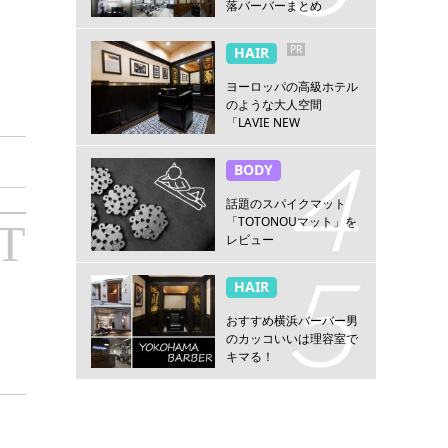
落バーバーまとめ
PR
HAIR
ヨーロッパの高級ホテル
のような大人空間
「LAVIE NEW
STANDARD BARBER横浜
店」
BODY
話題のスパイクマット
「TOTONOUマット」を
T
レビュー
HAIR
おすすめ横浜バーバー男
のカッコいいは理容室で
キマる！