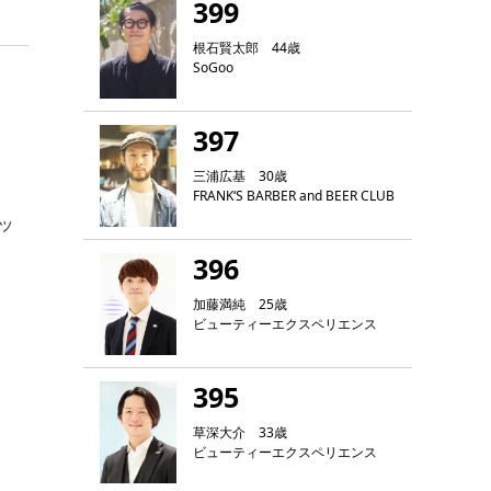
399
根石賢太郎 44歳
SoGoo
397
三浦広基 30歳
FRANK‘S BARBER and BEER CLUB
ッ
396
加藤満純 25歳
ビューティーエクスペリエンス
395
草深大介 33歳
ビューティーエクスペリエンス