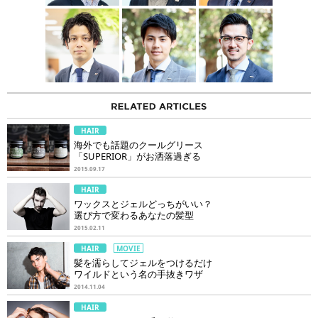
HAIR
海外でも話題のクールグリース
「SUPERIOR」がお洒落過ぎる
2015.09.17
HAIR
ワックスとジェルどっちがいい？
選び方で変わるあなたの髪型
2015.02.11
HAIR
MOVIE
髪を濡らしてジェルをつけるだけ
ワイルドという名の手抜きワザ
2014.11.04
HAIR