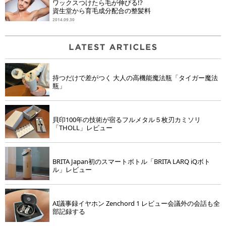
ワックスつけたら毛が伸びる!?
資生堂から育毛成分配合の整髪料
2014.09.30
持つだけで差がつく 大人の高機能魔法瓶「タイガー魔法
瓶」
貝印100年の技術が宿るフルメタル５枚刃カミソリ
「THOLL」レビュー
BRITA Japan初のスマートボトル「BRITA LARQ iQボト
ル」レビュー
AI議事録イヤホン Zenchord 1 レビュー会議外の会話も全
部記録する