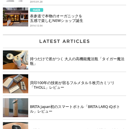
2015.01.28
HAIR
表参道で本物のオーガニックを
五感で楽しむNEWショップ誕生
2014.12.04
持つだけで差がつく 大人の高機能魔法瓶「タイガー魔法
瓶」
貝印100年の技術が宿るフルメタル５枚刃カミソリ
「THOLL」レビュー
BRITA Japan初のスマートボトル「BRITA LARQ iQボト
ル」レビュー