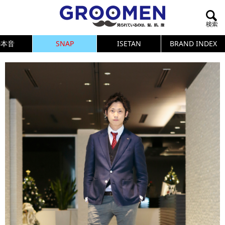
の本音
SNAP
ISETAN
BRAND INDEX