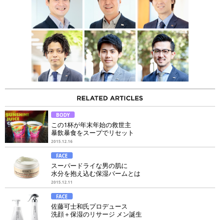
BODY
この1杯が年末年始の救世主
暴飲暴食をスープでリセット
2015.12.16
FACE
スーパードライな男の肌に
水分を抱え込む保湿バームとは
2015.12.11
FACE
佐藤可士和氏プロデュース
洗顔＋保湿のリサージ メン誕生