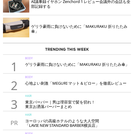
AI議事録イヤホン Zenchord 1 レビュー会議外の会話も全
部記録する
ゲリラ豪雨に負けないために「MAKURAKU 折りたたみ
傘」
BODY
1
ゲリラ豪雨に負けないために「MAKURAKU 折りたたみ傘」
BODY
2
心地よい刺激「MEGURI マット＆ピロー」を徹底レビュー
HAIR
3
東京バーバー｜男は理容室で髪を切れ！
東京お洒落バーバーまとめ
HAIR
ヨーロッパの高級ホテルのような大人空間
PR
「LAVIE NEW STANDARD BARBER横浜店」
BODY