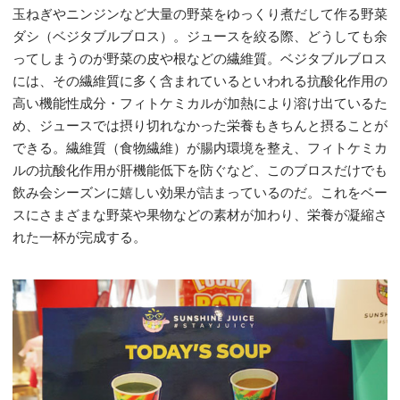
玉ねぎやニンジンなど大量の野菜をゆっくり煮だして作る野菜
ダシ（ベジタブルブロス）。ジュースを絞る際、どうしても余
ってしまうのが野菜の皮や根などの繊維質。ベジタブルブロス
には、その繊維質に多く含まれているといわれる抗酸化作用の
高い機能性成分・フィトケミカルが加熱により溶け出ているた
め、ジュースでは摂り切れなかった栄養もきちんと摂ることが
できる。繊維質（食物繊維）が腸内環境を整え、フィトケミカ
ルの抗酸化作用が肝機能低下を防ぐなど、このブロスだけでも
飲み会シーズンに嬉しい効果が詰まっているのだ。これをベー
スにさまざまな野菜や果物などの素材が加わり、栄養が凝縮さ
れた一杯が完成する。