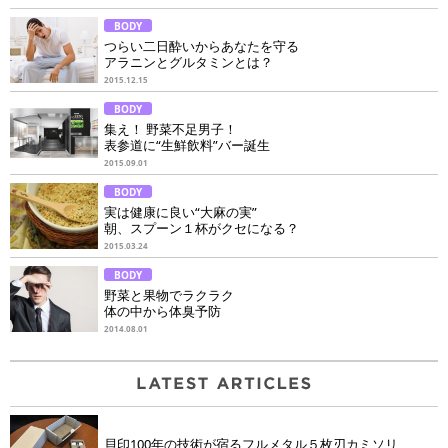
BODY
つらい二日酔いからあなたを守る
アラニンとグルタミンとは？
2015.12.15
BODY
集え！ 野菜不足男子！
表参道に“生鮮飲料”バー誕生
2015.09.01
BODY
実は健康に良い“大麻の実”
朝、スプーン１杯がクセになる？
2015.03.24
BODY
野菜と果物でラクラク
体の中から体臭予防
2014.08.01
貝印100年の技術が宿るフルメタル５枚刃カミソリ