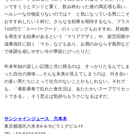
ンですくうとズシリと重く、飲み終わった後の満足感も高い。
ヘルシーな分物足りないのでは？ と気になっている男にこそ
おすすめしたい１杯だ。さらなる効果を期待するなら、プラス
100円で「スーパーフード」のトッピングもおすすめ。肝細胞
を再生する効果があるという「マリアアザミ」や、疲労回復や
滋養強壮に効く「マカ」などもあり、お酒のみならず風邪など
で体調を崩しやすい今の季節にぴったりだ。
年末年始の楽しい記憶と共に残るのは、すっかりたるんでしま
った自分の身体……そんな未来が見えてしまうのは、付き合い
の多い男たちにとって仕方のないことかもしれない。それで
も、「暴飲暴食で乱れた食生活は、あたたかいスープでリセッ
トできる」。そう思えば気持ちもラクになるはずだ。
サンシャインジュース 六本木
東京都港区六本木6-6-9ピラミデビル1F
TEL：03-6434-0235