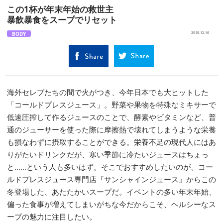
この1杯が年末年始の救世主
暴飲暴食をスープでリセット
BODY
2015.12.16
海外セレブたちの間で火がつき、今年日本でも大ヒットした
「コールドプレスジュース」。野菜や果物を特殊なミキサーで
低速圧搾して作るジュースのことで、酵素やビタミンなど、普
通のジューサーを使った際に摩擦熱で壊れてしまうような栄養
も損なわずに摂取することができる。栄養不足の現代人にはあ
りがたいドリンクだが、寒い季節に冷たいジュースはちょっ
と……という人も多いはず。そこでおすすめしたいのが、コー
ルドプレスジュース専門店『サンシャインジュース』からこの
冬登場した、あたたかいスープだ。イベントの多い年末年始、
偏った食事が増えてしまいがちな今だからこそ、ヘルシーなス
ープの魅力に注目したい。