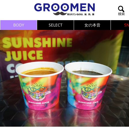
BODY
SELECT
女の本音
S