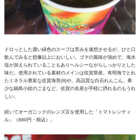
ドロっとした濃い緑色のスープは苦みを連想させるが、ひと口
飲んでみると想像以上においしい。ゴマの風味が強めで、海水
塩が加えられていることもありヘルシーながらしっかりとした
味だ。使用されている素材のメインは佐賀県産。有明海でとれ
たミネラル豊富な佐賀海苔(R)や、高品質な白石れんこん、希
少な鍋島小紋のごまなど、佐賀の名産が手軽に摂れるのもうれ
しい。
続いてオーガニックのレンズ豆を使用した「トマトレンティ
ル」（880円・税込）。