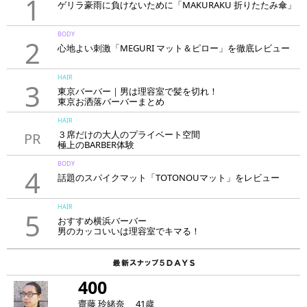
1
ゲリラ豪雨に負けないために「MAKURAKU 折りたたみ傘」
BODY
2
心地よい刺激「MEGURI マット＆ピロー」を徹底レビュー
HAIR
3
東京バーバー｜男は理容室で髪を切れ！
東京お洒落バーバーまとめ
HAIR
３席だけの大人のプライベート空間
PR
極上のBARBER体験
「LAVIE NEW STANDARD BARBER HANARE新宿店」
BODY
4
話題のスパイクマット「TOTONOUマット」をレビュー
HAIR
5
おすすめ横浜バーバー
男のカッコいいは理容室でキマる！
400
齋藤 玲緒奈 41歳