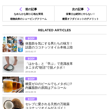
前の記事
次の記事
なめらかな剃り心地を実現
栄養士は絶対にやらない！
植物由来のシェービングクリーム
糖質オフダイエットのデメリット
BODY
体脂肪を気にする男たちの味方！
話題のココナッツオイル本格上陸
2015.02.17
BODY
「はかる」と「学ぶ」で意識改革
タニタ式“朝活”で脱メタボ！
2014.09.25
BODY
糖質ゼロのビールでもメタボに!?
内臓脂肪の原因はアルコール
2014.09.10
BODY
セレブに愛される天然の万能薬
ココナッツオイルがスゴイ！