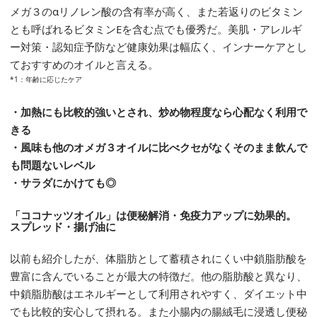
メガ３のαリノレン酸の含有率が高く、また若返りのビタミン
とも呼ばれるビタミンEを含む点でも優秀だ。美肌・アレルギ
ー対策・認知症予防など健康効果は幅広く、インナーケアとし
ておすすめのオイルと言える。
*1：年齢に応じたケア
・加熱にも比較的強いとされ、炒め物程度なら心配なく利用で
きる
・風味も他のオメガ３オイルに比べクセがなくそのまま飲んで
も問題ないレベル
・サラダにかけても◎
「ココナッツオイル」は便秘解消・免疫力アップに効果的。
スプレッド・揚げ油に
以前も紹介したが、体脂肪として蓄積されにくい中鎖脂肪酸を
豊富に含んでいることが最大の特徴だ。他の脂肪酸と異なり、
中鎖脂肪酸はエネルギーとして利用されやすく、ダイエット中
でも比較的安心して摂れる。また小腸内の腸絨毛に浸透し便秘