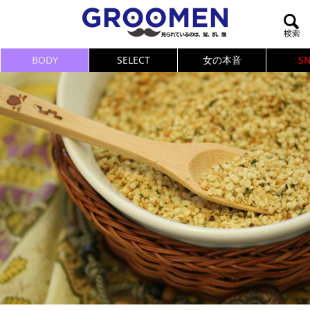
BODY
SELECT
女の本音
S