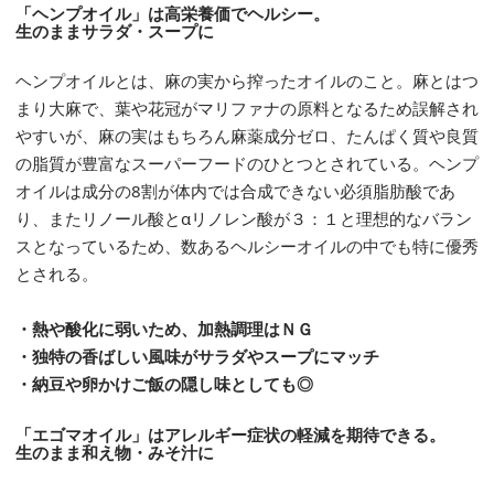
「ヘンプオイル」は高栄養価でヘルシー。
生のままサラダ・スープに
ヘンプオイルとは、麻の実から搾ったオイルのこと。麻とはつ
まり大麻で、葉や花冠がマリファナの原料となるため誤解され
やすいが、麻の実はもちろん麻薬成分ゼロ、たんぱく質や良質
の脂質が豊富なスーパーフードのひとつとされている。ヘンプ
オイルは成分の8割が体内では合成できない必須脂肪酸であ
り、またリノール酸とαリノレン酸が３：１と理想的なバラン
スとなっているため、数あるヘルシーオイルの中でも特に優秀
とされる。
・熱や酸化に弱いため、加熱調理はＮＧ
・独特の香ばしい風味がサラダやスープにマッチ
・納豆や卵かけご飯の隠し味としても◎
「エゴマオイル」はアレルギー症状の軽減を期待できる。
生のまま和え物・みそ汁に