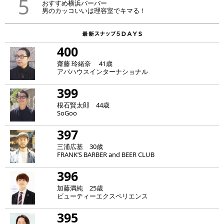
5
おすすめ横浜バーバー
男のカッコいいは理容室でキマる！
400
齋藤 玲緒奈 41歳
アバハウスインターナショナル
399
根石賢太郎 44歳
SoGoo
397
三浦広基 30歳
FRANK‘S BARBER and BEER CLUB
396
加藤満純 25歳
ビューティーエクスペリエンス
395