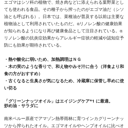
エゴマはシソ科の植物で、焼き肉などに添えられる葉野菜とし
ても使われる食品。その種子から搾ったのがエゴマ油だ（シソ
油とも呼ばれる）。日本では、菜種油が普及する以前は主要な
植物油として利用されていたものだ。αリノレン酸の健康効果
が知られるようになり再び健康食品として注目されている。α
リノレン酸の抗炎症効果からアレルギー症状の軽減や認知症予
防にも効果が期待されている。
・熱や酸化に弱いため、加熱調理はＮＧ
・木の実のような香りで、和え物やみそ汁に合う（洋食より和
食の方がおすすめ）
・古くなると生臭さが気になるため、冷蔵庫に保管し早めに使
い切る
「グリーンナッツオイル」はエイジングケア*1 に最適。
炒め油・サラダに
南米ペルー原産でアマゾン熱帯雨林に育つインカグリーンナッ
ツから搾られたオイル。エゴマオイルやヘンプオイルに比べオ