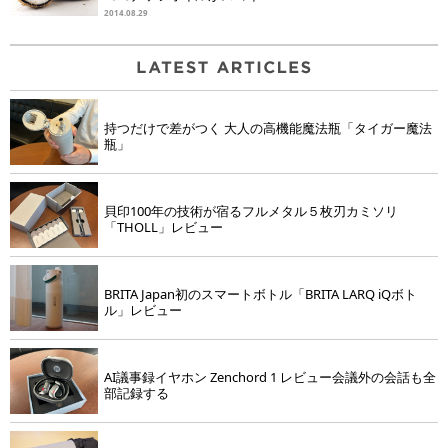
2014.08.29
持つだけで差がつく 大人の高機能魔法瓶「タイガー魔法
瓶」
貝印100年の技術が宿るフルメタル５枚刃カミソリ
「THOLL」レビュー
BRITA Japan初のスマートボトル「BRITA LARQ iQボト
ル」レビュー
AI議事録イヤホン Zenchord 1 レビュー会議外の会話も全
部記録する