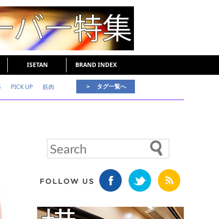
ISETAN
BRAND INDEX
＞ タグ一覧へ
S
PICK UP
筋肉
好印象な男
頭皮ケア