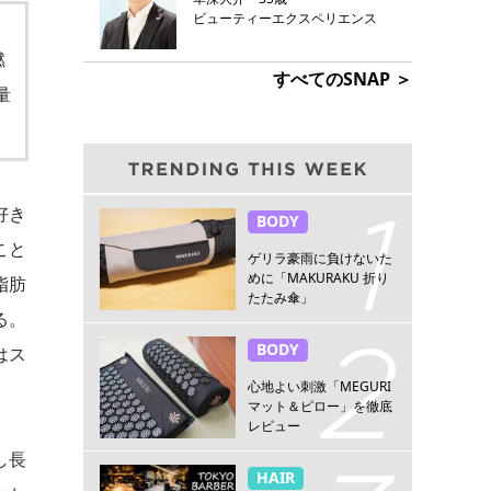
ビューティーエクスペリエンス
燃
すべてのSNAP ＞
量
好き
BODY
こと
ゲリラ豪雨に負けないた
めに「MAKURAKU 折り
脂肪
たたみ傘」
る。
BODY
はス
心地よい刺激「MEGURI
マット＆ピロー」を徹底
レビュー
し長
HAIR