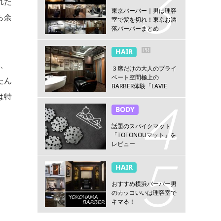
れた
東京バーバー｜男は理容
ら余
室で髪を切れ！東京お洒
落バーバーまとめ
PR
HAIR
ツ、
３席だけの大人のプライ
ベート空間極上の
たん
BARBER体験「LAVIE
は特
NEW STANDARD
BARBER HANARE新宿
BODY
店」
話題のスパイクマット
「TOTONOUマット」を
レビュー
HAIR
おすすめ横浜バーバー男
のカッコいいは理容室で
キマる！