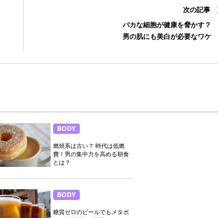
次の記事
バカな細胞が健康を脅かす？
男の肌にも美白が必要なワケ
BODY
燃焼系は古い？ 時代は低燃
費！男の集中力を高める朝食
とは？
BODY
糖質ゼロのビールでもメタボ