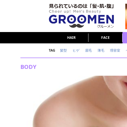
HAIR
FACE
TAG
髪型
ヒゲ
眉毛
薄毛
理容室
女の本音
テストステロン
海外セレブ
BODY
ダイエット
理容室