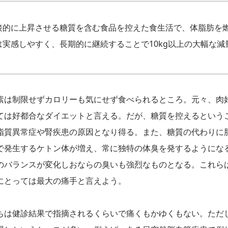
接的に上昇させる糖質を含む食品を控えた食生活で、体脂肪を
実感しやすく、長期的に継続することで10kg以上の大幅な減
素は制限せずカロリーも気にせず食べられるところ。元々、肉
ては好都合なダイエットと言える。だが、糖質を控えるという
脂質異常症や腎疾患の原因となり得る。また、糖質の代わりに
で発生するケトン体が増え、常に独特の体臭を発するようにな
のバランスが変化しおならの臭いも強烈なものとなる。これら
にとっては最大の痛手と言えよう。
ちは健診結果で指摘されるくらいで痛くもかゆくもない。ただ