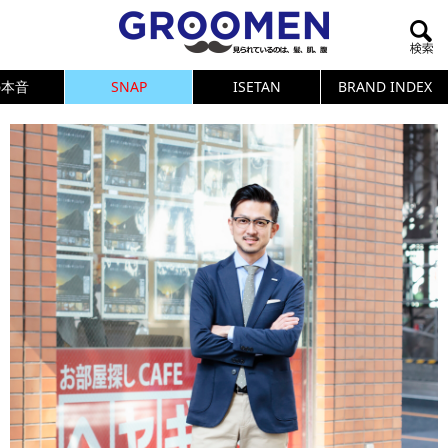
の本音
SNAP
ISETAN
BRAND INDEX