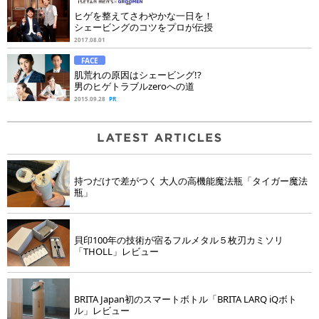
ヒゲを整えてさわやかな一日を！
シェービングのコツをプロが伝授
2017.08.01
FACE
肌荒れの原因はシェービング!?
男のヒゲトラブルzeroへの道
2015.09.28
PR
持つだけで差がつく 大人の高機能魔法瓶「タイガー魔法
瓶」
貝印100年の技術が宿るフルメタル５枚刃カミソリ
「THOLL」レビュー
BRITA Japan初のスマートボトル「BRITA LARQ iQボト
ル」レビュー