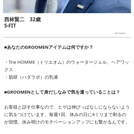
西林賢二 32歳
S-FIT
2017.08.01
■あなたのGROOMENアイテムは何ですか？
・Trie HOMME（トリエオム）のウォータージェル、ヘアワッ
クス
・肌研（ハダラボ）の乳液
■GROOMENとして身だしなみで気を遣っていることは？
お客様と話す仕事なので、ヒゲは伸びっぱなしにならないよう
に気をつけています。毎週1回、休みの日に4ミリまで剃るの
が習慣。休み明けのモチベーションアップにも繋がるんです。