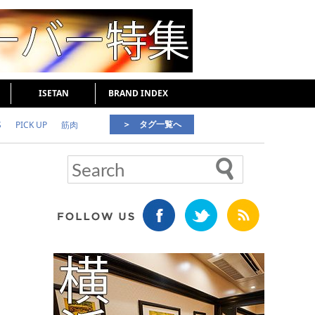
ISETAN
BRAND INDEX
＞ タグ一覧へ
S
PICK UP
筋肉
好印象な男
頭皮ケア