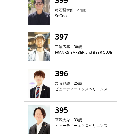
399
根石賢太郎 44歳
SoGoo
397
三浦広基 30歳
FRANK‘S BARBER and BEER CLUB
396
加藤満純 25歳
ビューティーエクスペリエンス
395
草深大介 33歳
ビューティーエクスペリエンス