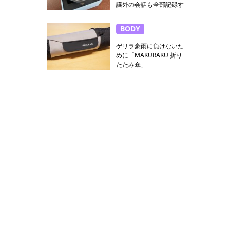
議外の会話も全部記録す
る
BODY
ゲリラ豪雨に負けないた
めに「MAKURAKU 折り
たたみ傘」