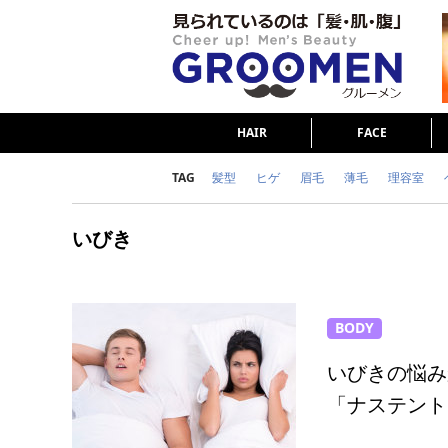
HAIR
FACE
TAG
髪型
ヒゲ
眉毛
薄毛
理容室
女の本音
テストステロン
海外セレブ
いびき
ダイエット
理容室
BODY
いびきの悩み
「ナステント