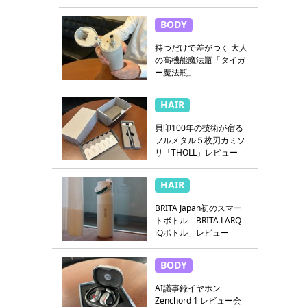
BODY
持つだけで差がつく 大人
の高機能魔法瓶「タイガ
ー魔法瓶」
HAIR
貝印100年の技術が宿る
フルメタル５枚刃カミソ
リ「THOLL」レビュー
HAIR
BRITA Japan初のスマー
トボトル「BRITA LARQ
iQボトル」レビュー
BODY
AI議事録イヤホン
Zenchord 1 レビュー会