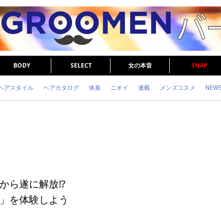
BODY
SELECT
女の本音
SNAP
ヘアスタイル
ヘアカタログ
体臭
ニオイ
連載
メンズコスメ
NEW
眉毛
メタボ
健康
スキンケア
食事
調査結果
トレーニング
から遂に解放!?
」を体験しよう