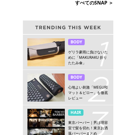
すべてのSNAP ＞
BODY
ゲリラ豪雨に負けないた
めに「MAKURAKU 折り
たたみ傘」
BODY
心地よい刺激「MEGURI
マット＆ピロー」を徹底
レビュー
HAIR
東京バーバー｜男は理容
室で髪を切れ！東京お洒
落バーバーまとめ